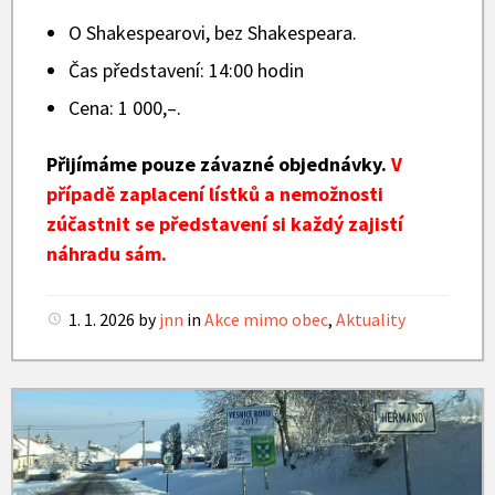
O Shakespearovi, bez Shakespeara.
Čas představení: 14:00 hodin
Cena: 1 000,–.
Přijímáme pouze závazné objednávky.
V
případě zaplacení lístků a nemožnosti
zúčastnit se představení si každý zajistí
náhradu sám.
1. 1. 2026
by
jnn
in
Akce mimo obec
,
Aktuality
Zima
v
Heřmanově