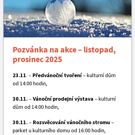
prosinec
-
aktuality
Pozvánka na akce – listopad,
prosinec 2025
23.11
. –
Předvánoční tvoření
– kulturní dům
od 14:00 hodin,
30.11.
–
Vánoční prodejní výstava
– kulturní
dům od 14:00 hodin,
30.11.
–
Rozsvěcování vánočního stromu
–
parket u kulturního domu od 16:00 hodin,