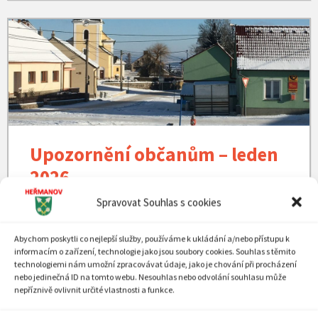
Zima
v
Heřmanově
Upozornění občanům – leden
2026
Spravovat Souhlas s cookies
Zastupitelstvo obce na svém zasedání 15. 12.
2025 schválilo
nové poplatky obce
týkající se
Abychom poskytli co nejlepší služby, používáme k ukládání a/nebo přístupu k
odpadového hospodářství v roce 2026.
informacím o zařízení, technologie jako jsou soubory cookies. Souhlas s těmito
technologiemi nám umožní zpracovávat údaje, jako je chování při procházení
nebo jedinečná ID na tomto webu. Nesouhlas nebo odvolání souhlasu může
1. Výše zákonného poplatku
za odpad od 1. 1.
nepříznivě ovlivnit určité vlastnosti a funkce.
2026 zůstává na
700,- Kč/osobu
, která je v obci