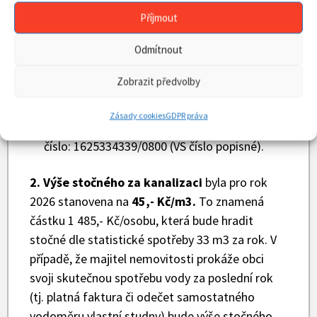
přihlášená k trvalému pobytu (popř. je
Příjmout
vlastníkem rekreačního objektu).
Odmítnout
Poplatek je splatný do 28. 2.
(pro občany)
Zobrazit předvolby
nebo do 30. 9. 2026
(pro chataře).
Poplatek lze uhradit v hotovosti v kanceláři
Zásady cookies
GDPR práva
Obecního úřadu, či zasláním na bankovní účet
číslo: 1625334339/0800 (VS číslo popisné).
2. Výše stočného
za kanalizaci
byla pro rok
2026 stanovena na
45,- Kč/m3.
To znamená
částku 1 485,- Kč/osobu, která bude hradit
stočné dle statistické spotřeby 33 m3 za rok. V
případě, že majitel nemovitosti prokáže obci
svoji skutečnou spotřebu vody za poslední rok
(tj. platná faktura či odečet samostatného
vodoměru vlastní studny) bude výše stočného