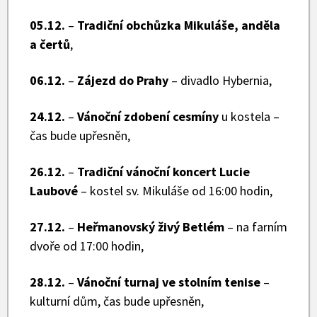
05.12.
–
Tradiční obchůzka Mikuláše, anděla
a čertů
,
06.12.
–
Zájezd do Prahy
– divadlo Hybernia,
24.12.
–
Vánoční zdobení cesmíny
u kostela –
čas bude upřesněn,
26.12.
–
Tradiční vánoční koncert Lucie
Laubové
– kostel sv. Mikuláše od 16:00 hodin,
27.12.
–
Heřmanovský živý Betlém
– na farním
dvoře od 17:00 hodin,
28.12.
–
Vánoční turnaj ve stolním tenise
–
kulturní dům, čas bude upřesněn,