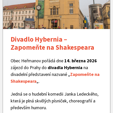
Divadlo Hybernia –
Zapomeňte na Shakespeara
Obec Heřmanov pořádá dne
14. března 2026
zájezd do Prahy do
divadla Hybernia
na
divadelní představení nazvané „
Zapomeňte na
Shakespeara
„.
Jedná se o hudební komedii Janka Ledeckého,
která je plná skvělých písniček, choreografií a
především humoru.