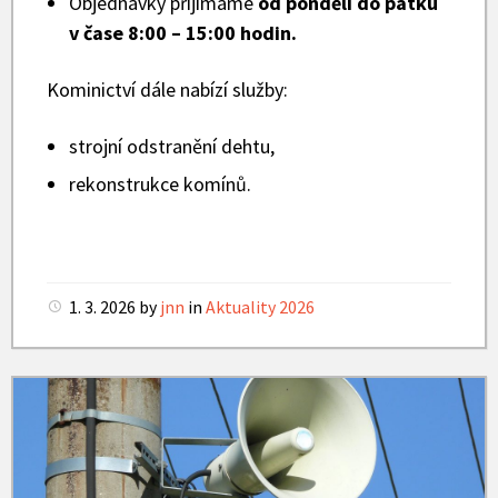
Objednávky přijímáme
od pondělí do pátku
v čase 8:00 – 15:00 hodin.
Kominictví dále nabízí služby:
strojní odstranění dehtu,
rekonstrukce komínů.
1. 3. 2026
by
jnn
in
Aktuality 2026
Obecní
rozhlas