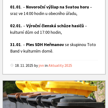
01.01
. –
Novoroční výšlap na Svatou horu
–
sraz ve 14:00 hodin u obecního úřadu,
02.01.
–
Výroční členská schůze hasičů
–
kulturní dům od 17:00 hodin,
31.01
. –
Ples SDH Heřmanov
se skupinou Toto
Band v kulturním domě.
18. 11. 2025
by
jnn
in
Aktuality 2025
Popelnice
na
tříděný
odpad