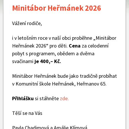
Minitábor Heřmánek 2026
Vážení rodiče,
i v letošním roce v naší obci proběhne „Minitábor
Heřmánek 2026“ pro děti.
Cena
za celodenní
pobyt s programem, obědem a dvěma
svačinami
je 400,– Kč.
Minitábor Heřmánek bude jako tradičně probíhat
v Komunitní škole Heřmánek, Heřmanov 65.
Přihlášku
si stáhněte
zde.
Těší se na Vás
Pavla Chadimová a Amálie Klímová