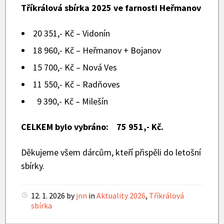
Tříkrálová sbírka 2025 ve farnosti Heřmanov
20 351,- Kč – Vidonín
18 960,- Kč – Heřmanov + Bojanov
15 700,- Kč – Nová Ves
11 550,- Kč – Radňoves
9 390,- Kč – Milešín
CELKEM bylo vybráno: 75 951,- Kč.
Děkujeme všem dárcům, kteří přispěli do letošní
sbírky.
12. 1. 2026
by
jnn
in
Aktuality 2026
,
Tříkrálová
sbírka