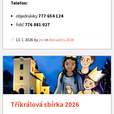
Telefon:
objednávky
777 654 124
řidič
776 081 027
13. 1. 2026
by
jnn
in
Aktuality 2026
Tříkrálová
sbírka
Tříkrálová sbírka 2026