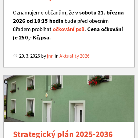
Oznamujeme občanům, že
v sobotu 21. března
2026 od 10:15 hodin
bude před obecním
úřadem probíhat
očkování psů
. Cena očkování
je 250,- Kč/psa.
20. 3. 2026
by
jnn
in
Aktuality 2026
Obecn
úřad
Strategický plán 2025-2036