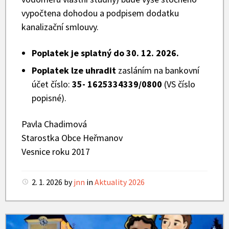
vypočtena dohodou a podpisem dodatku
kanalizační smlouvy.
Poplatek je splatný do 30. 12. 2026.
Poplatek lze uhradit
zasláním na bankovní
účet číslo:
35- 1625334339/0800
(VS číslo
popisné).
Pavla Chadimová
Starostka Obce Heřmanov
Vesnice roku 2017
2. 1. 2026
by
jnn
in
Aktuality 2026
Tříkrálová