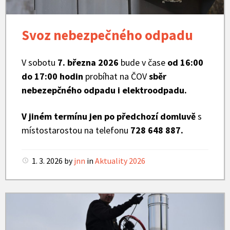
Svoz nebezpečného odpadu
V sobotu
7. března 2026
bude v čase
od 16:00
do 17:00 hodin
probíhat na ČOV
sběr
nebezepčného odpadu i elektroodpadu.
V jiném termínu jen po předchozí domluvě
s
místostarostou na telefonu
728 648 887.
1. 3. 2026
by
jnn
in
Aktuality 2026
Kominík