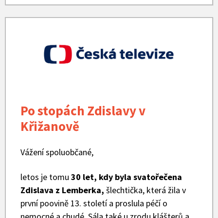
Česká
televize
logo
Po stopách Zdislavy v
Křižanově
Vážení spoluobčané,
letos je tomu
30 let, kdy byla svatořečena
Zdislava z Lemberka,
šlechtička, která žila v
první poovině 13. století a proslula péčí o
nemocné a chudé. Sála také u zrodu klášterů a