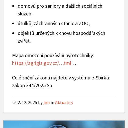
domovů pro seniory a dalších sociálních
služeb,
útulků, záchranných stanic a ZOO,
objektů určených k chovu hospodářských
zvířat.
Mapa omezení používání pyrotechniky:
https://agrigis.gov.cz/…tml
…
Celé znění zákona najdete v systému e-Sbírka:
zákon 344/2025 Sb
2. 12. 2025
by
jnn
in
Aktuality
Listopad-