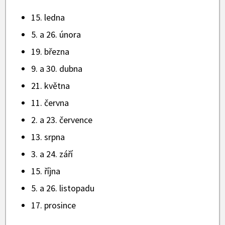
15. ledna
5. a 26. února
19. března
9. a 30. dubna
21. května
11. června
2. a 23. července
13. srpna
3. a 24. září
15. října
5. a 26. listopadu
17. prosince