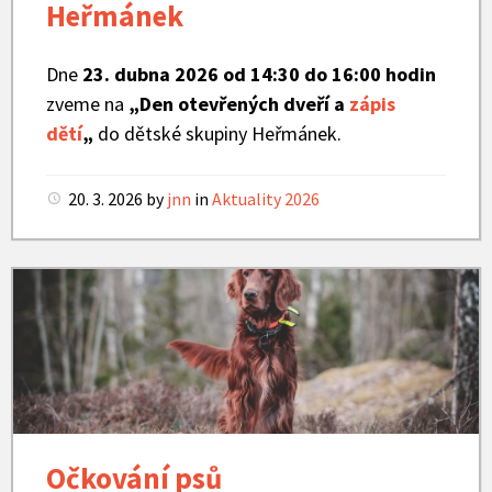
Heřmánek
Dne
23. dubna 2026 od 14:30 do 16:00 hodin
zveme na
„Den otevřených dveří a
zápis
dětí
„
do dětské skupiny Heřmánek.
20. 3. 2026
by
jnn
in
Aktuality 2026
Očkování
psů
Očkování psů