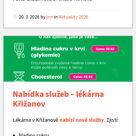
20. 3. 2026
by
jnn
in
Aktuality 2026
Křižanov
-
lékárna
Nabídka služeb – lékárna
Křižanov
Lékárna v Křižanově
nabízí nové služby
. Zjistí:
hladinu cukru,