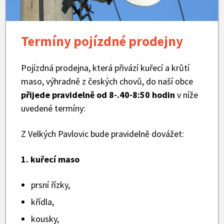
Termíny pojízdné prodejny
Pojízdná prodejna, která přivází kuřecí a krůtí
maso, výhradně z českých chovů, do naší obce
přijede pravidelně od 8-.40-8:50 hodin
v níže
uvedené termíny:
Z Velkých Pavlovic bude pravidelně dovážet:
1. kuřecí maso
prsní řízky,
křídla,
kousky,