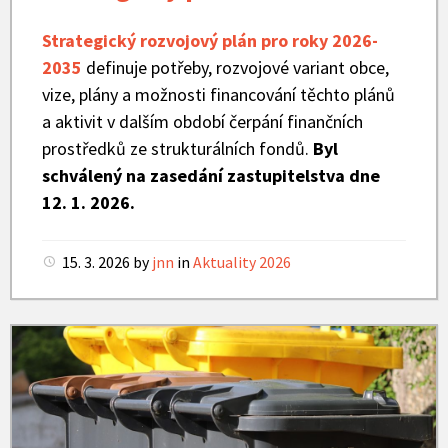
Strategický rozvojový plán pro roky 2026-
2035
definuje potřeby, rozvojové variant obce,
vize, plány a možnosti financování těchto plánů
a aktivit v dalším období čerpání finančních
prostředků ze strukturálních fondů.
Byl
schválený na zasedání zastupitelstva dne
12. 1. 2026.
15. 3. 2026
by
jnn
in
Aktuality 2026
Popelnice
na
tříděný
odpad