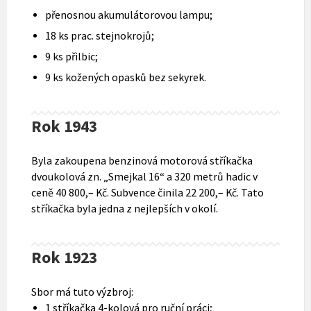
přenosnou akumulátorovou lampu;
18 ks prac. stejnokrojů;
9 ks přilbic;
9 ks kožených opasků bez sekyrek.
Rok 1943
Byla zakoupena benzinová motorová stříkačka
dvoukolová zn. „Smejkal 16“ a 320 metrů hadic v
ceně 40 800,– Kč. Subvence činila 22 200,– Kč. Tato
stříkačka byla jedna z nejlepších v okolí.
Rok 1923
Sbor má tuto výzbroj:
1 stříkačka 4-kolová pro ruční práci;