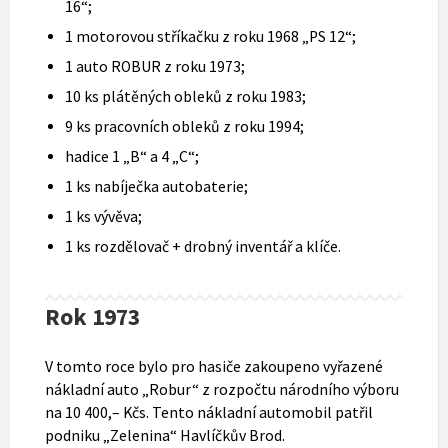
16“;
1 motorovou stříkačku z roku 1968 „PS 12“;
1 auto ROBUR z roku 1973;
10 ks plátěných obleků z roku 1983;
9 ks pracovních obleků z roku 1994;
hadice 1 „B“ a 4 „C“;
1 ks nabíječka autobaterie;
1 ks vývěva;
1 ks rozdělovač + drobný inventář a klíče.
Rok 1973
V tomto roce bylo pro hasiče zakoupeno vyřazené
nákladní auto „Robur“ z rozpočtu národního výboru
na 10 400,– Kčs. Tento nákladní automobil patřil
podniku „Zelenina“ Havlíčkův Brod.