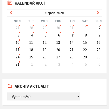
KALENDÁŘ AKCÍ
Previous
Next
Srpen
2026
Month
Mont
MON
TUE
WED
THU
FRI
SAT
SUN
Skip
27
28
29
30
31
1
2
calendar
days
3
4
5
6
7
8
9
10
11
12
13
14
15
16
17
18
19
20
21
22
23
24
25
26
27
28
29
30
31
1
2
3
4
5
6
Back
to
calendar
days
ARCHIV AKTUALIT
ARCHIV
AKTUALIT