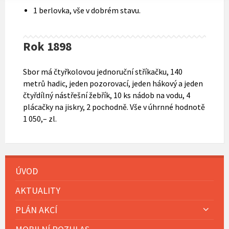
1 berlovka, vše v dobrém stavu.
Rok 1898
Sbor má čtyřkolovou jednoruční stříkačku, 140
metrů hadic, jeden pozorovací, jeden hákový a jeden
čtyřdílný nástřešní žebřík, 10 ks nádob na vodu, 4
plácačky na jiskry, 2 pochodně. Vše v úhrnné hodnotě
1 050,– zl.
ÚVOD
AKTUALITY
PLÁN AKCÍ