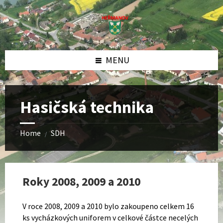
Skip
Skip
Skip
to
to
to
content
left
footer
sidebar
MENU
Hasičská technika
Home
SDH
/
Roky 2008, 2009 a 2010
V roce 2008, 2009 a 2010 bylo zakoupeno celkem 16
ks vycházkových uniforem v celkové částce necelých