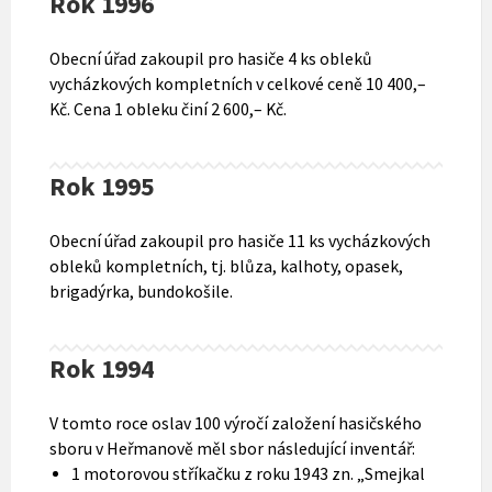
Rok 1996
Obecní úřad zakoupil pro hasiče 4 ks obleků
vycházkových kompletních v celkové ceně 10 400,–
Kč. Cena 1 obleku činí 2 600,– Kč.
Rok 1995
Obecní úřad zakoupil pro hasiče 11 ks vycházkových
obleků kompletních, tj. blůza, kalhoty, opasek,
brigadýrka, bundokošile.
Rok 1994
V tomto roce oslav 100 výročí založení hasičského
sboru v Heřmanově měl sbor následující inventář:
1 motorovou stříkačku z roku 1943 zn. „Smejkal