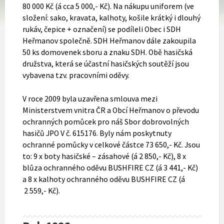
80 000 Kč (á cca 5 000,- Kč). Na nákupu uniforem (ve
složení: sako, kravata, kalhoty, košile krátký i dlouhý
rukáv, čepice + označení) se podíleli Obec i SDH
Heřmanov společně. SDH Heřmanov dále zakoupila
50 ks domovenek sboru a znaku SDH. Obě hasičská
družstva, která se účastní hasičských soutěží jsou
vybavena tzv. pracovními oděvy.
V roce 2009 byla uzavřena smlouva mezi
Ministerstvem vnitra ČR a Obcí Heřmanov o převodu
ochranných pomůcek pro náš Sbor dobrovolných
hasičů JPO V č. 615176. Byly nám poskytnuty
ochranné pomůcky v celkové částce 73 650,- Kč. Jsou
to: 9 x boty hasičské – zásahové (á 2 850,- Kč), 8 x
blůza ochranného oděvu BUSHFIRE CZ (á 3 441,- Kč)
a 8 x kalhoty ochranného oděvu BUSHFIRE CZ (á
2 559,- Kč).