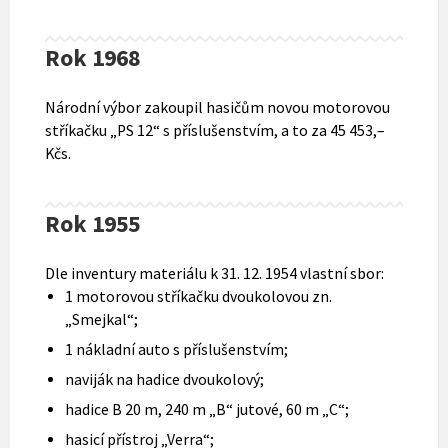
Rok 1968
Národní výbor zakoupil hasičům novou motorovou
stříkačku „PS 12“ s příslušenstvím, a to za 45 453,–
Kčs.
Rok 1955
Dle inventury materiálu k 31. 12. 1954 vlastní sbor:
1 motorovou stříkačku dvoukolovou zn.
„Smejkal“;
1 nákladní auto s příslušenstvím;
naviják na hadice dvoukolový;
hadice B 20 m, 240 m „B“ jutové, 60 m „C“;
hasicí přístroj „Verra“;