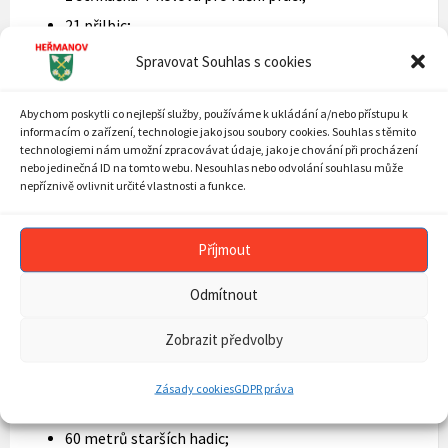
21 přilbic;
3 čepice modré;
Spravovat Souhlas s cookies
18 čamar modrých;
Abychom poskytli co nejlepší služby, používáme k ukládání a/nebo přístupu k
19 pracovních obleků;
informacím o zařízení, technologie jako jsou soubory cookies. Souhlas s těmito
21 opasků;
technologiemi nám umožní zpracovávat údaje, jako je chování při procházení
nebo jedinečná ID na tomto webu. Nesouhlas nebo odvolání souhlasu může
15 popruhových, 3 lezecké (s karabinou) a 3
nepříznivě ovlivnit určité vlastnosti a funkce.
opasky pro velitele sboru;
21 sekyrek;
Příjmout
2 trubky;
3 povelky;
Odmítnout
2 lezecká lana;
Zobrazit předvolby
2 hřebíky;
4 násavice;
Zásady cookies
GDPR práva
40 metrů nových hadic;
60 metrů starších hadic;