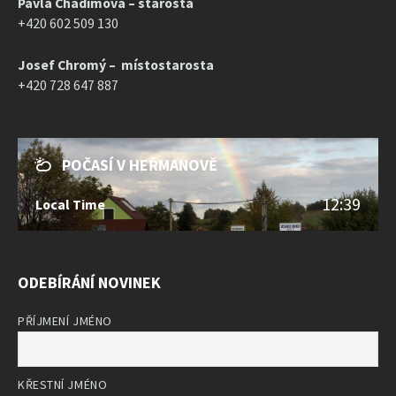
Pavla Chadimová – starosta
+420 602 509 130
Josef Chromý – místostarosta
+420 728 647 887
POČASÍ V HEŘMANOVĚ
12:39
Local Time
ODEBÍRÁNÍ NOVINEK
PŘÍJMENÍ JMÉNO
KŘESTNÍ JMÉNO