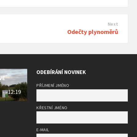
Next
Odečty plynoměrů
ODEBÍRÁNÍ NOVINEK
VĚ
PŘÍJMENÍ JMÉNO
12:19
KŘESTNÍ JMÉNO
E-MAIL