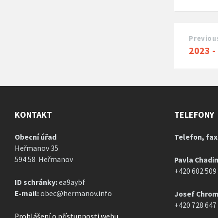
Previou
2023 -
KONTAKT
TELEFONY
Obecní úřad
Telefon, fax
Heřmanov 35
594 58 Heřmanov
Pavla Chadi
+420 602 509
ID schránky:
ea9aybf
E-mail:
obec@hermanov.info
Josef Chrom
+420 728 647
Prohlášení o přístupnosti webu