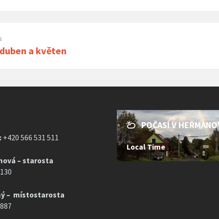
s
 duben a květen
POČASÍ V HEŘMANO
:
+420 566 531 511
Local Time
mová – starosta
 130
ý – místostarosta
 887