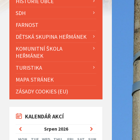
HISTORIE OBCE
SDH
FARNOST
DĚTSKÁ SKUPINA HEŘMÁNEK
KOMUNITNÍ ŠKOLA
HEŘMÁNEK
TURISTIKA
MAPA STRÁNEK
ZÁSADY COOKIES (EU)
KALENDÁŘ AKCÍ
Previous
Next
Srpen
2026
Month
Month
MON
TUE
WED
THU
FRI
SAT
SUN