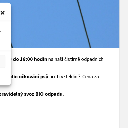
í
16:00 do 18:00 hodin
na naší čistírně odpadních
15 hodin očkování psů
proti vzteklině. Cena za
pravidelný svoz BIO odpadu.