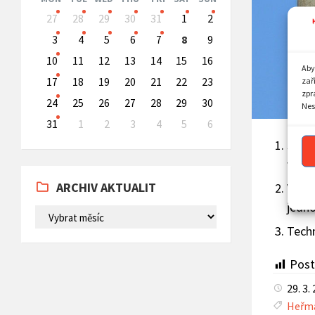
Skip
27
28
29
30
31
1
2
calendar
days
3
4
5
6
7
8
9
10
11
12
13
14
15
16
Aby
zař
17
18
19
20
21
22
23
zpr
24
25
26
27
28
29
30
Nes
31
1
2
3
4
5
6
Back
Sběr
to
vod.
calendar
days
ARCHIV AKTUALIT
V so
jedno
ARCHIV
AKTUALIT
Techn
Post
29. 3.
Heřm