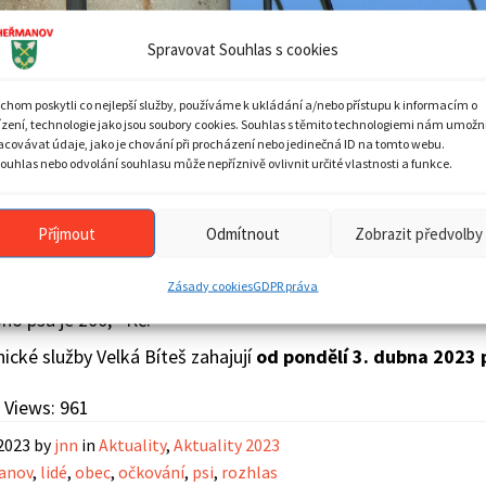
Spravovat Souhlas s cookies
chom poskytli co nejlepší služby, používáme k ukládání a/nebo přístupu k informacím o
ízení, technologie jako jsou soubory cookies. Souhlas s těmito technologiemi nám umožn
acovávat údaje, jako je chování při procházení nebo jedinečná ID na tomto webu.
ouhlas nebo odvolání souhlasu může nepříznivě ovlivnit určité vlastnosti a funkce.
 nebezpečného odpadu
proběhne v pátek
31. březhna od 
Příjmout
Odmítnout
Zobrazit předvolby
Zásady cookies
GDPR práva
botu
1. dubna 2023
se u obecního úřadu bude konat
od 11:
ho psa je 200,– Kč.
ické služby Velká Bíteš zahajují
od pondělí 3. dubna 2023 
 Views:
961
 2023
by
jnn
in
Aktuality
,
Aktuality 2023
anov
,
lidé
,
obec
,
očkování
,
psi
,
rozhlas