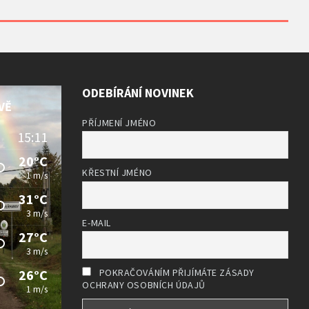
ODEBÍRÁNÍ NOVINEK
VĚ
PŘÍJMENÍ JMÉNO
15:11
20°C
KŘESTNÍ JMÉNO
1 m/s
31°C
3 m/s
E-MAIL
27°C
3 m/s
26°C
POKRAČOVÁNÍM PŘIJÍMÁTE ZÁSADY
OCHRANY OSOBNÍCH ÚDAJŮ
1 m/s