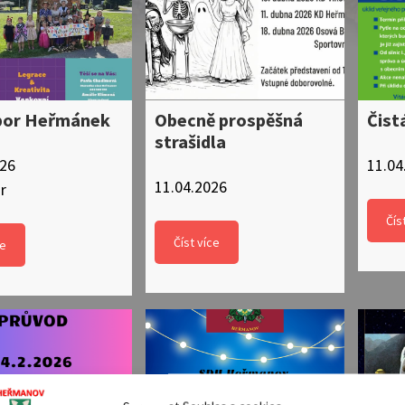
bor Heřmánek
Obecně prospěšná
Čist
strašidla
026
11.04
11.04.2026
r
Čís
Číst více
ce