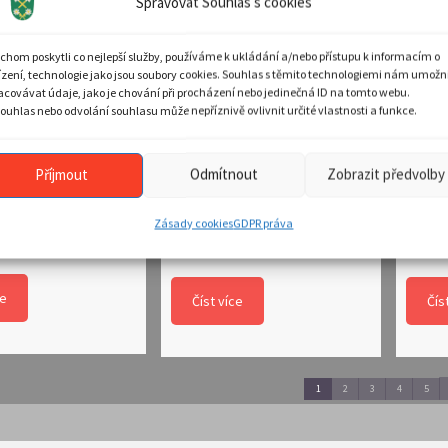
Spravovat Souhlas s cookies
chom poskytli co nejlepší služby, používáme k ukládání a/nebo přístupu k informacím o
ízení, technologie jako jsou soubory cookies. Souhlas s těmito technologiemi nám umožn
acovávat údaje, jako je chování při procházení nebo jedinečná ID na tomto webu.
ouhlas nebo odvolání souhlasu může nepříznivě ovlivnit určité vlastnosti a funkce.
ový průvod
Tradiční ples 2026
Živý
Příjmout
Odmítnout
Zobrazit předvolby
31.01.2026
27.12
26
SDH Vás zve na tradiční
Farní
Zásady cookies
GDPR práva
NO
ples
betl
ce
Číst více
Čís
1
2
3
4
5