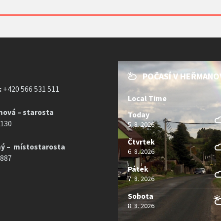
POČASÍ V HEŘMANO
:
+420 566 531 511
Local Time
mová – starosta
Today
 130
5. 8. 2026
Čtvrtek
ý – místostarosta
6. 8. 2026
 887
Pátek
7. 8. 2026
Sobota
8. 8. 2026