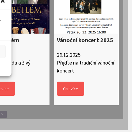
í
 betlém
Vánoční koncert 2025
.2025
26.12.2025
Ta
 zahrada a živý
Přijďte na tradiční vánoční
13.
ém
koncert
ZM
t více
Číst více