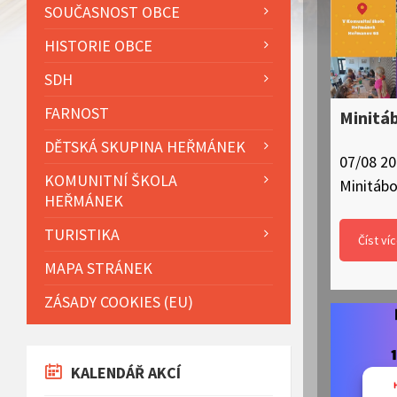
SOUČASNOST OBCE
HISTORIE OBCE
SDH
FARNOST
Minitá
DĚTSKÁ SKUPINA HEŘMÁNEK
07/08 2
KOMUNITNÍ ŠKOLA
Minitábo
HEŘMÁNEK
TURISTIKA
Číst ví
MAPA STRÁNEK
ZÁSADY COOKIES (EU)
KALENDÁŘ AKCÍ