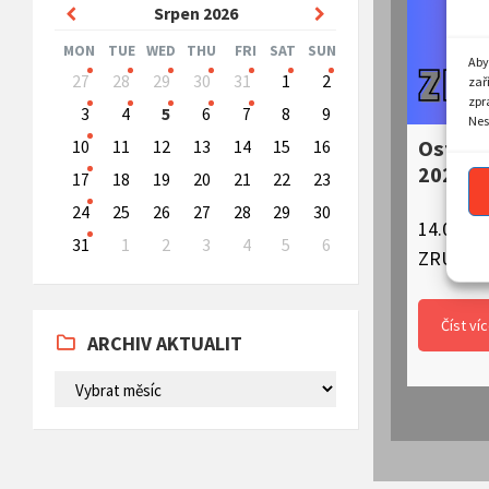
Previous
Next
Srpen
2026
Month
Month
MON
TUE
WED
THU
FRI
SAT
SUN
Aby
Skip
27
28
29
30
31
1
2
zař
calendar
zpr
days
3
4
5
6
7
8
9
Nes
Ostatk
10
11
12
13
14
15
16
2026
17
18
19
20
21
22
23
24
25
26
27
28
29
30
14.02.20
31
1
2
3
4
5
6
ZRUŠE
Back
to
calendar
Číst ví
days
ARCHIV AKTUALIT
ARCHIV
AKTUALIT