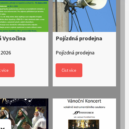
á Vysočina
Pojízdná prodejna
Pr
st
.2026
Pojízdná prodejna
06.
t více
Číst více