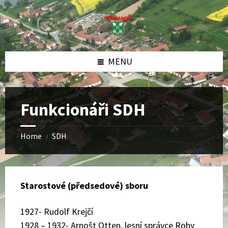
Skip
Skip
Skip
to
to
to
content
left
footer
sidebar
MENU
Funkcionáři SDH
Home
SDH
/
Starostové (předsedové) sboru
1927- Rudolf Krejčí
1928 – 1932- Arnošt Otten, lesní správce Rohy