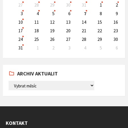
Skip
27
28
29
30
31
1
2
calendar
days
3
4
5
6
7
8
9
10
11
12
13
14
15
16
17
18
19
20
21
22
23
24
25
26
27
28
29
30
31
1
2
3
4
5
6
Back
to
calendar
days
ARCHIV AKTUALIT
ARCHIV
AKTUALIT
KONTAKT