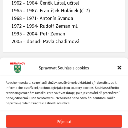
1962 – 1964- Čeněk Látal, učitel
1965 – 1967- František Holánek (č. 7)
1968 – 1971- Antonín Švanda
1972 – 1994- Rudolf Zeman ml.
1995 – 2004- Petr Zeman
2005 – dosud- Pavla Chadimová
ÚVOD
Spravovat Souhlas s cookies
AKTUALITY
Abychom poskytli co nejlepší služby, používáme k ukládání a/nebo přístupu k
informacím o zařízení, technologie jako jsou soubory cookies. Souhlas s těmito
PLÁN AKCÍ
technologiemi nám umožní zpracovávat údaje, jako je chování při procházení
nebo jedinečná ID na tomto webu. Nesouhlas nebo odvolání souhlasu může
MOBILNÍ ROZHLAS
nepříznivě ovlivnit určité vlastnosti a funkce.
OBECNÍ ÚŘAD
Příjmout
SOUČASNOST OBCE