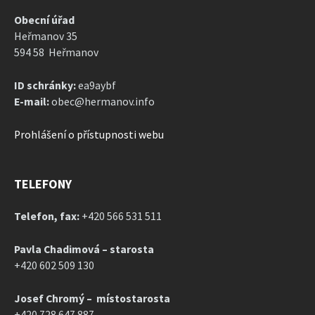
Obecní úřad
Heřmanov 35
594 58 Heřmanov
ID schránky:
ea9aybf
E-mail:
obec@hermanov.info
Prohlášení o přístupnosti webu
TELEFONY
Telefon, fax:
+420 566 531 511
Pavla Chadimová – starosta
+420 602 509 130
Josef Chromý – místostarosta
+420 728 647 887