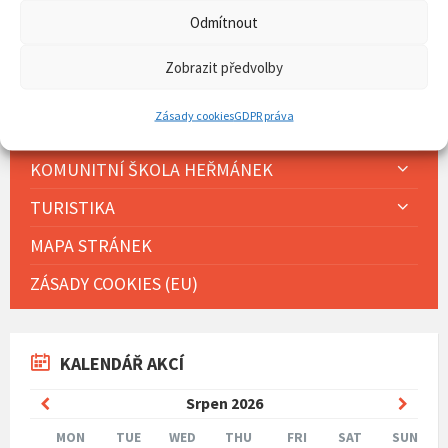
HISTORIE OBCE
Odmítnout
SDH
Zobrazit předvolby
FARNOST
Zásady cookies
GDPR práva
DĚTSKÁ SKUPINA HEŘMÁNEK
KOMUNITNÍ ŠKOLA HEŘMÁNEK
TURISTIKA
MAPA STRÁNEK
ZÁSADY COOKIES (EU)
KALENDÁŘ AKCÍ
Previous
Next
Srpen
2026
Month
Mont
MON
TUE
WED
THU
FRI
SAT
SUN