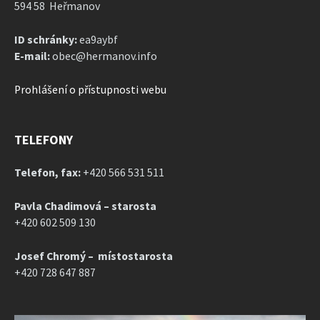
594 58 Heřmanov
ID schránky:
ea9aybf
E-mail:
obec@hermanov.info
Prohlášení o přístupnosti webu
TELEFONY
Telefon, fax:
+420 566 531 511
Pavla Chadimová – starosta
+420 602 509 130
Josef Chromý – místostarosta
+420 728 647 887