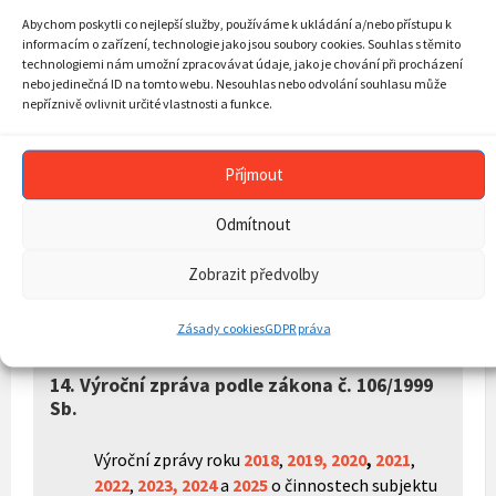
12. Sazebník úhrad za poskytování
Abychom poskytli co nejlepší služby, používáme k ukládání a/nebo přístupu k
informací
informacím o zařízení, technologie jako jsou soubory cookies. Souhlas s těmito
technologiemi nám umožní zpracovávat údaje, jako je chování při procházení
nebo jedinečná ID na tomto webu. Nesouhlas nebo odvolání souhlasu může
Zde si zobrazíte
sazebník úhrad
za
nepříznivě ovlivnit určité vlastnosti a funkce.
poskytování informací.
Příjmout
13. Licenční smlouvy
Odmítnout
13.1 – Vzory
licenčních smluv
Zobrazit předvolby
13.2 – Výhradní licence – žádné výhradní
licence neposkytujeme.
Zásady cookies
GDPR práva
14.
Výroční zpráva podle zákona č. 106/1999
Sb.
Výroční zprávy roku
2018
,
2019,
2020
,
2021
,
2022
,
2023,
2024
a
2025
o činnostech subjektu