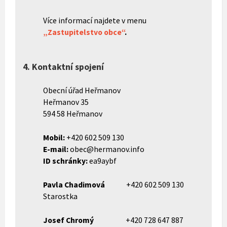
Více informací najdete v menu
„Zastupitelstvo obce“
.
4. Kontaktní spojení
Obecní úřad Heřmanov
Heřmanov 35
594 58 Heřmanov
Mobil:
+420 602 509 130
E-mail:
obec@hermanov.info
ID schránky:
ea9aybf
Pavla Chadimová
+420 602 509 130
Starostka
Josef Chromý
+420 728 647 887