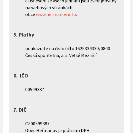
a usnesení ze všech jednání jsou zveřejňovány
na webových stránkách
obce
www.hermanov.info
.
5. Platby
poukazujte na číslo účtu 1625334339/0800
Česká spořitelna, a. s. Velké Meziříčí
6. IČO
00599387
7. DIČ
CZ00599387
Obec Heřmanov je plátcem DPH.