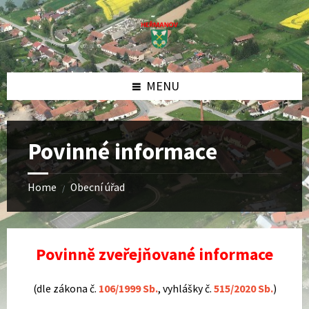
Skip
Skip
Skip
Skip
to
to
to
to
content
left
right
footer
sidebar
sidebar
MENU
Povinné informace
Home
Obecní úřad
/
Povinně zveřejňované informace
(dle zákona č.
106/1999 Sb.
, vyhlášky č.
515/2020 Sb.
)