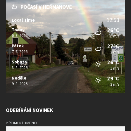
POČASÍ V HEŘMANOVĚ
12:53
Local Time
26°C
Today
6. 8. 2026
0 m/s
27°C
Pátek
7. 8. 2026
3 m/s
26°C
Sobota
8. 8. 2026
1 m/s
29°C
Neděle
9. 8. 2026
2 m/s
ODEBÍRÁNÍ NOVINEK
PŘÍJMENÍ JMÉNO