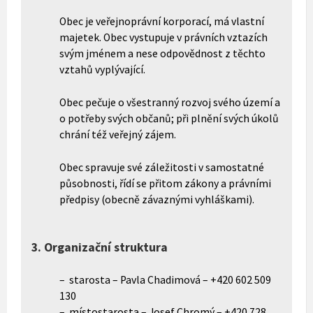
Obec je veřejnoprávní korporací, má vlastní
majetek. Obec vystupuje v právních vztazích
svým jménem a nese odpovědnost z těchto
vztahů vyplývající.
Obec pečuje o všestranný rozvoj svého území a
o potřeby svých občanů; při plnění svých úkolů
chrání též veřejný zájem.
Obec spravuje své záležitosti v samostatné
působnosti, řídí se přitom zákony a právními
předpisy (obecně závaznými vyhláškami).
3. Organizační struktura
– starosta – Pavla Chadimová – +420 602 509
130
– místostarosta – Josef Chromý – +420 728