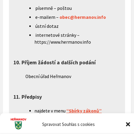
písemně – poštou
e-mailem –
obec@hermanov.info
ústní dotaz
internetové stránky –
https://www.hermanov.info
10. Příjem žádostí a dalších podání
Obecní úřad Heřmanov
11. Předpisy
najdete v menu
“Sbírky zákonů”
Vyhlášky
vydané Obcí Heřmanov
Spravovat Souhlas s cookies