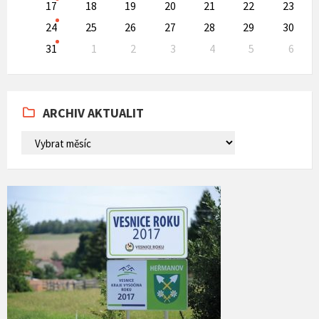
17
18
19
20
21
22
23
24
25
26
27
28
29
30
31
1
2
3
4
5
6
Back
to
calendar
days
ARCHIV AKTUALIT
ARCHIV
AKTUALIT