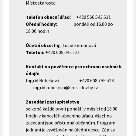
Místostarosta
Telefon obecní úřad:
+420 566 543 511
Úřední hodiny:
pondělí od 16.00 do
18.00 hodin
Účetní obce:
Ing. Lucie Zemanová
Telefon:
+420 605 042 121
Kontakt na pověřence pro ochranu osobních
údajů:
Ingrid Rubešová +420 608 755 523
ingrid.rubesova@sms-sluzby.cz
Zasedání zastupitelstva
se koná každé první pondělí v měsíci od 18.00
hodin v kanceláři obecního úřadu. Všechna
zasedání jsou přístupná občanům. Program
jednání je vyvěšován na úřední desce. Zápisy