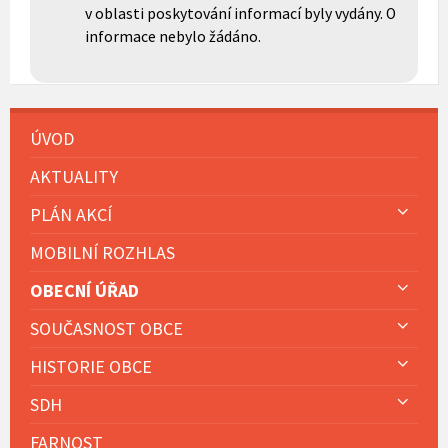
v oblasti poskytování informací byly vydány. O
informace nebylo žádáno.
ÚVOD
AKTUALITY
PLÁN AKCÍ
MOBILNÍ ROZHLAS
OBECNÍ ÚŘAD
SOUČASNOST OBCE
HISTORIE OBCE
SDH
FARNOST