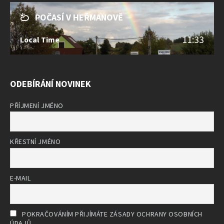
POČASÍ V HEŘMANOVĚ
11:33
Local Time
ODEBÍRÁNÍ NOVINEK
PŘÍJMENÍ JMÉNO
KŘESTNÍ JMÉNO
E-MAIL
POKRAČOVÁNÍM PŘIJÍMÁTE ZÁSADY OCHRANY OSOBNÍCH
ÚDAJŮ