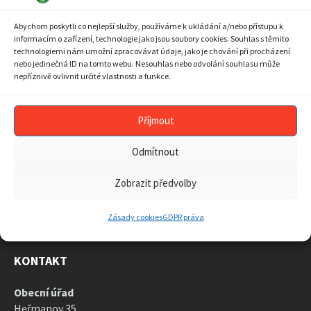
10
11
12
13
14
15
16
Abychom poskytli co nejlepší služby, používáme k ukládání a/nebo přístupu k
17
18
19
20
21
22
23
informacím o zařízení, technologie jako jsou soubory cookies. Souhlas s těmito
technologiemi nám umožní zpracovávat údaje, jako je chování při procházení
24
25
26
27
28
29
30
nebo jedinečná ID na tomto webu. Nesouhlas nebo odvolání souhlasu může
nepříznivě ovlivnit určité vlastnosti a funkce.
31
1
2
3
4
5
6
Back
to
calendar
Příjmout
days
ARCHIV AKTUALIT
Odmítnout
ARCHIV
AKTUALIT
Zobrazit předvolby
Zásady cookies
GDPR práva
KONTAKT
Obecní úřad
Heřmanov 35