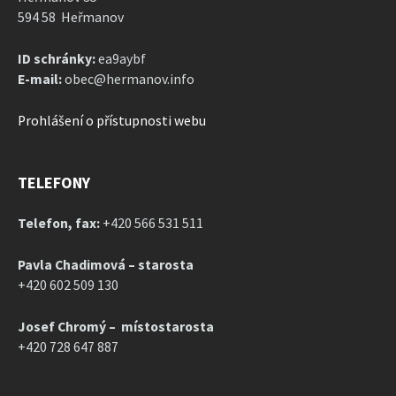
594 58 Heřmanov
ID schránky:
ea9aybf
E-mail:
obec@hermanov.info
Prohlášení o přístupnosti webu
TELEFONY
Telefon, fax:
+420 566 531 511
Pavla Chadimová – starosta
+420 602 509 130
Josef Chromý – místostarosta
+420 728 647 887