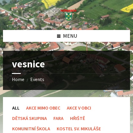
Skip
Skip
Skip
to
to
to
content
left
footer
sidebar
MENU
vesnice
Home
Events
/
ALL
AKCE MIMO OBEC
AKCE V OBCI
DĚTSKÁ SKUPINA
FARA
HŘIŠTĚ
KOMUNITNÍ ŠKOLA
KOSTEL SV. MIKULÁŠE