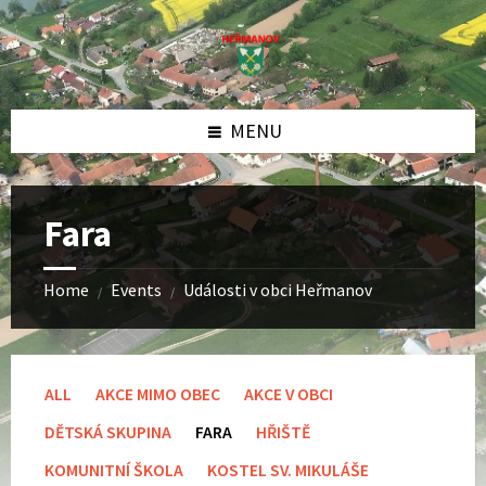
Skip
Skip
Skip
to
to
to
content
left
footer
sidebar
MENU
Fara
Home
Events
Události v obci Heřmanov
/
/
ALL
AKCE MIMO OBEC
AKCE V OBCI
DĚTSKÁ SKUPINA
FARA
HŘIŠTĚ
KOMUNITNÍ ŠKOLA
KOSTEL SV. MIKULÁŠE