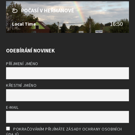
POČASÍ V HEŘMANOVĚ
16:50
Local Time
ODEBÍRÁNÍ NOVINEK
PŘÍJMENÍ JMÉNO
KŘESTNÍ JMÉNO
E-MAIL
POKRAČOVÁNÍM PŘIJÍMÁTE ZÁSADY OCHRANY OSOBNÍCH
ÚDAJŮ