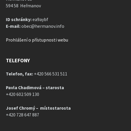
594 58 Heřmanov
ID schránky:
ea9aybf
E-mail:
obec@hermanov.info
Prohlášení o přístupnosti webu
TELEFONY
Telefon, fax:
+420 566 531 511
Pavla Chadimová – starosta
+420 602 509 130
Josef Chromý – místostarosta
+420 728 647 887