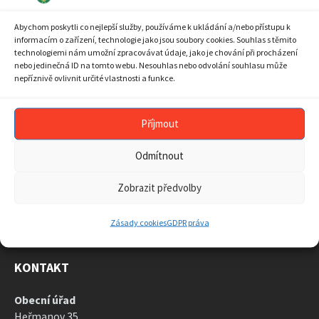
10
11
12
13
14
15
16
Abychom poskytli co nejlepší služby, používáme k ukládání a/nebo přístupu k
17
18
19
20
21
22
23
informacím o zařízení, technologie jako jsou soubory cookies. Souhlas s těmito
technologiemi nám umožní zpracovávat údaje, jako je chování při procházení
24
25
26
27
28
29
30
nebo jedinečná ID na tomto webu. Nesouhlas nebo odvolání souhlasu může
nepříznivě ovlivnit určité vlastnosti a funkce.
31
1
2
3
4
5
6
Back
to
calendar
Příjmout
days
ARCHIV AKTUALIT
Odmítnout
ARCHIV
AKTUALIT
Zobrazit předvolby
Zásady cookies
GDPR práva
KONTAKT
Obecní úřad
Heřmanov 35