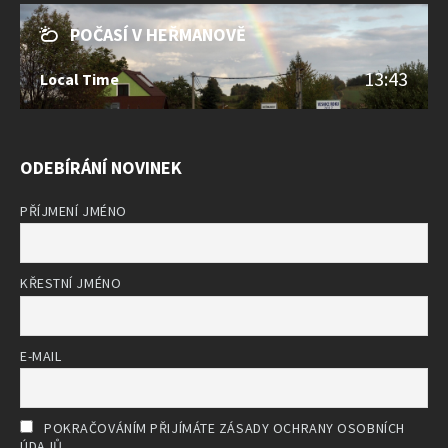
POČASÍ V HEŘMANOVĚ
13:43
Local Time
ODEBÍRÁNÍ NOVINEK
PŘÍJMENÍ JMÉNO
KŘESTNÍ JMÉNO
E-MAIL
POKRAČOVÁNÍM PŘIJÍMÁTE ZÁSADY OCHRANY OSOBNÍCH
ÚDAJŮ