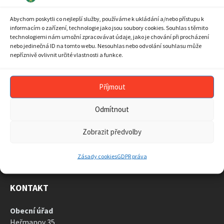
10
11
12
13
14
15
16
Abychom poskytli co nejlepší služby, používáme k ukládání a/nebo přístupu k
17
18
19
20
21
22
23
informacím o zařízení, technologie jako jsou soubory cookies. Souhlas s těmito
technologiemi nám umožní zpracovávat údaje, jako je chování při procházení
24
25
26
27
28
29
30
nebo jedinečná ID na tomto webu. Nesouhlas nebo odvolání souhlasu může
nepříznivě ovlivnit určité vlastnosti a funkce.
31
1
2
3
4
5
6
Back
to
calendar
Příjmout
days
ARCHIV AKTUALIT
Odmítnout
ARCHIV
AKTUALIT
Zobrazit předvolby
Zásady cookies
GDPR práva
KONTAKT
Obecní úřad
Heřmanov 35