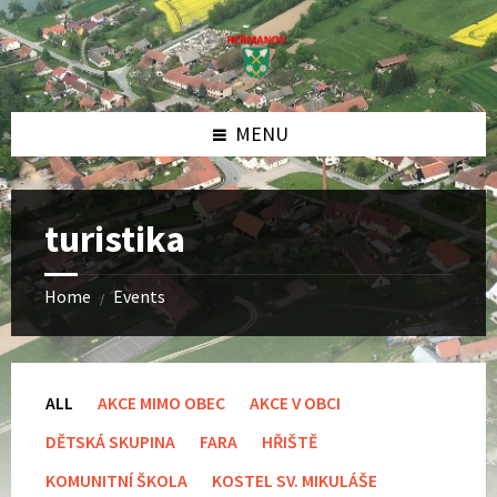
Skip
Skip
Skip
to
to
to
content
left
footer
sidebar
MENU
turistika
Home
Events
/
ALL
AKCE MIMO OBEC
AKCE V OBCI
DĚTSKÁ SKUPINA
FARA
HŘIŠTĚ
KOMUNITNÍ ŠKOLA
KOSTEL SV. MIKULÁŠE