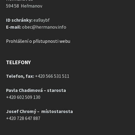
594 58 Heřmanov
ID schránky:
ea9aybf
E-mail:
obec@hermanov.info
Prohlášení o přístupnosti webu
TELEFONY
Telefon, fax:
+420 566 531 511
Pavla Chadimová – starosta
+420 602 509 130
Josef Chromý – místostarosta
+420 728 647 887