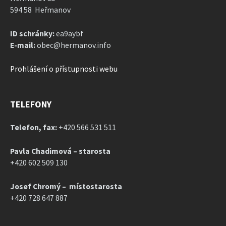
594 58 Heřmanov
ID schránky:
ea9aybf
E-mail:
obec@hermanov.info
Prohlášení o přístupnosti webu
TELEFONY
Telefon, fax:
+420 566 531 511
Pavla Chadimová – starosta
+420 602 509 130
Josef Chromý – místostarosta
+420 728 647 887