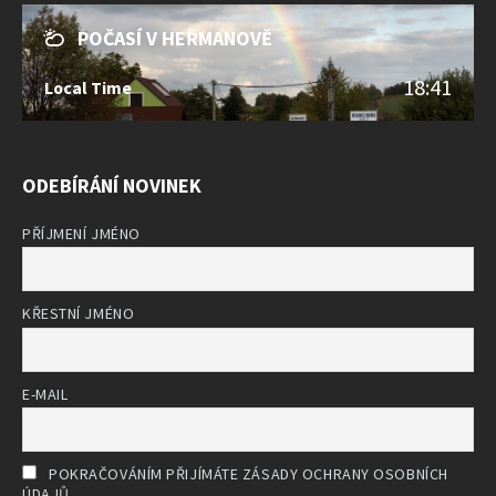
POČASÍ V HEŘMANOVĚ
18:41
Local Time
ODEBÍRÁNÍ NOVINEK
PŘÍJMENÍ JMÉNO
KŘESTNÍ JMÉNO
E-MAIL
POKRAČOVÁNÍM PŘIJÍMÁTE ZÁSADY OCHRANY OSOBNÍCH
ÚDAJŮ