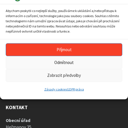
10
11
12
13
14
15
16
Abychom poskytli co nejlepší služby, používáme k ukládání a/nebo přístupu k
17
18
19
20
21
22
23
informacím o zařízení, technologie jako jsou soubory cookies. Souhlas s těmito
technologiemi nám umožní zpracovávat údaje, jako je chování při procházení
24
25
26
27
28
29
30
nebo jedinečná ID na tomto webu. Nesouhlas nebo odvolání souhlasu může
nepříznivě ovlivnit určité vlastnosti a funkce.
31
1
2
3
4
5
6
Back
to
calendar
Příjmout
days
ARCHIV AKTUALIT
Odmítnout
ARCHIV
AKTUALIT
Zobrazit předvolby
Zásady cookies
GDPR práva
KONTAKT
Obecní úřad
Heřmanov 35