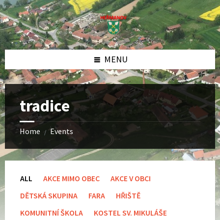
Skip
Skip
Skip
to
to
to
content
left
footer
sidebar
MENU
tradice
Home
Events
/
ALL
AKCE MIMO OBEC
AKCE V OBCI
DĚTSKÁ SKUPINA
FARA
HŘIŠTĚ
KOMUNITNÍ ŠKOLA
KOSTEL SV. MIKULÁŠE