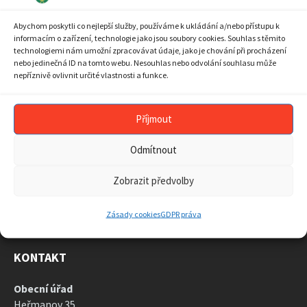
10
11
12
13
14
15
16
Abychom poskytli co nejlepší služby, používáme k ukládání a/nebo přístupu k
17
18
19
20
21
22
23
informacím o zařízení, technologie jako jsou soubory cookies. Souhlas s těmito
technologiemi nám umožní zpracovávat údaje, jako je chování při procházení
24
25
26
27
28
29
30
nebo jedinečná ID na tomto webu. Nesouhlas nebo odvolání souhlasu může
nepříznivě ovlivnit určité vlastnosti a funkce.
31
1
2
3
4
5
6
Back
to
calendar
Příjmout
days
ARCHIV AKTUALIT
Odmítnout
ARCHIV
AKTUALIT
Zobrazit předvolby
Zásady cookies
GDPR práva
KONTAKT
Obecní úřad
Heřmanov 35