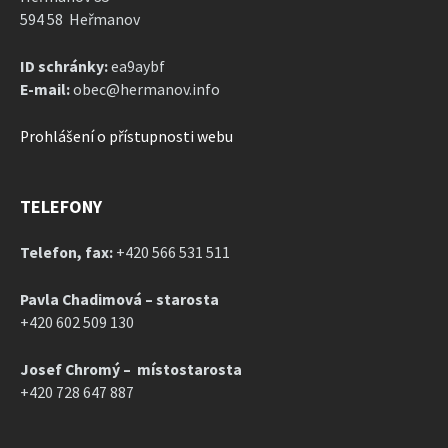
594 58 Heřmanov
ID schránky:
ea9aybf
E-mail:
obec@hermanov.info
Prohlášení o přístupnosti webu
TELEFONY
Telefon, fax:
+420 566 531 511
Pavla Chadimová – starosta
+420 602 509 130
Josef Chromý – místostarosta
+420 728 647 887