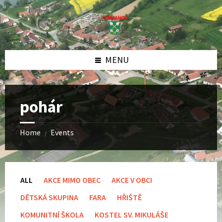
Skip
Skip
Skip
to
to
to
content
left
footer
sidebar
MENU
pohár
Home
Events
/
ALL
AKCE MIMO OBEC
AKCE V OBCI
DĚTSKÁ SKUPINA
FARA
HŘIŠTĚ
KOMUNITNÍ ŠKOLA
KOSTEL SV. MIKULÁŠE