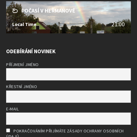
POČASÍ V HEŘMANOVĚ
21:00
Local Time
ODEBÍRÁNÍ NOVINEK
PŘÍJMENÍ JMÉNO
KŘESTNÍ JMÉNO
E-MAIL
POKRAČOVÁNÍM PŘIJÍMÁTE ZÁSADY OCHRANY OSOBNÍCH
ÚDAJŮ