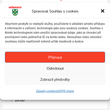
17. 8. 2026 - 2. 11. 2026
Spravovat Souhlas s cookies
10:00
Abychom poskytli co nejlepší služby, používáme k ukládání a/nebo přístupu
k informacím o zařízení, technologie jako jsou soubory cookies. Souhlas s
Popelnice
těmito technologiemi nám umožní zpracovávat údaje, jako je chování při
na
procházení nebo jedinečná ID na tomto webu. Nesouhlas nebo odvolání
souhlasu může nepříznivě ovlivnit určité vlastnosti a funkce.
tříděný
odpad
Příjmout
Odmítnout
Zobrazit předvolby
Svoz komunálního odpadu
Zásady cookies
GDPR práva
24. 8. 2026 - 9. 11. 2026
10:00