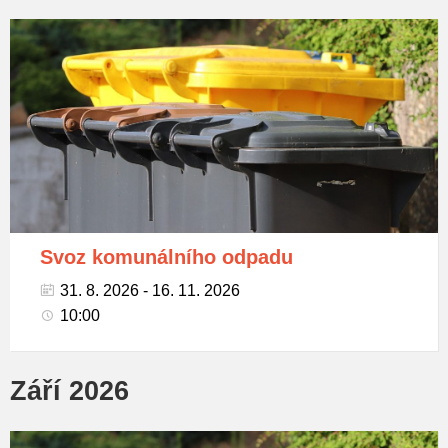
Popelnice
na
tříděný
odpad
Svoz komunálního odpadu
31. 8. 2026 - 16. 11. 2026
10:00
Září 2026
Popelnice