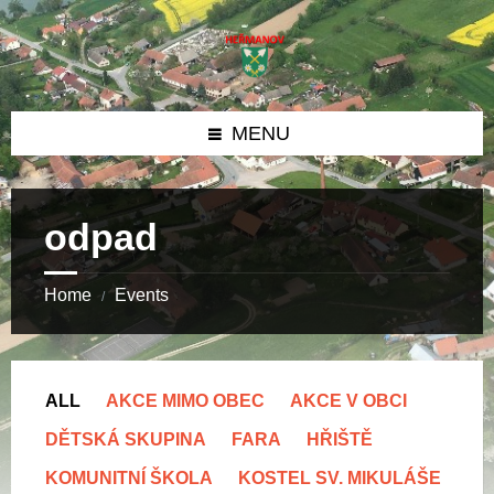
Skip
Skip
Skip
to
to
to
content
left
footer
sidebar
MENU
odpad
Home
Events
/
ALL
AKCE MIMO OBEC
AKCE V OBCI
DĚTSKÁ SKUPINA
FARA
HŘIŠTĚ
KOMUNITNÍ ŠKOLA
KOSTEL SV. MIKULÁŠE