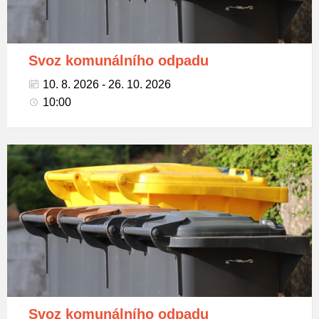
Svoz komunálního odpadu
10. 8. 2026 - 26. 10. 2026
10:00
Popelnice
na
tříděný
odpad
Svoz komunálního odpadu