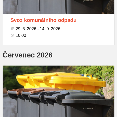
Svoz komunálního odpadu
29. 6. 2026 - 14. 9. 2026
10:00
Červenec 2026
Popelnice
na
tříděný
odpad