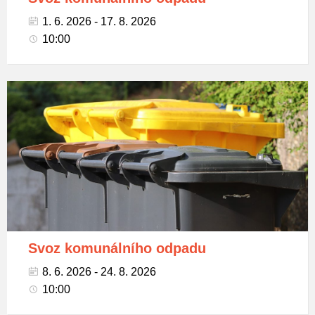
1. 6. 2026 - 17. 8. 2026
10:00
Popelnice
na
tříděný
odpad
Svoz komunálního odpadu
8. 6. 2026 - 24. 8. 2026
10:00