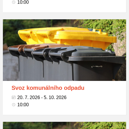
10:00
Popelnice
na
tříděný
odpad
Svoz komunálního odpadu
20. 7. 2026 - 5. 10. 2026
10:00
Popelnice