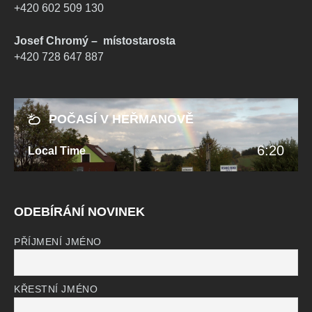
+420 602 509 130
Josef Chromý – místostarosta
+420 728 647 887
POČASÍ V HEŘMANOVĚ
6:20
Local Time
ODEBÍRÁNÍ NOVINEK
PŘÍJMENÍ JMÉNO
KŘESTNÍ JMÉNO