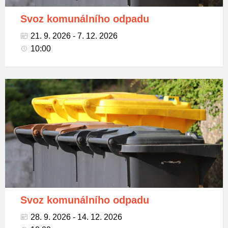
Svoz komunálního odpadu
21. 9. 2026 - 7. 12. 2026
10:00
Popelnice
na
tříděný
odpad
Svoz komunálního odpadu
28. 9. 2026 - 14. 12. 2026