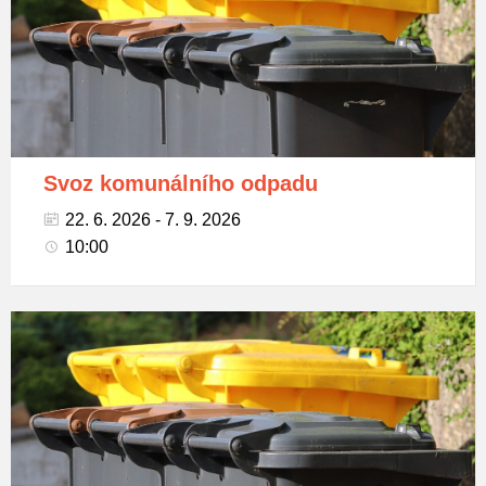
odpad
Svoz komunálního odpadu
22. 6. 2026 - 7. 9. 2026
10:00
Popelnice
na
tříděný
odpad