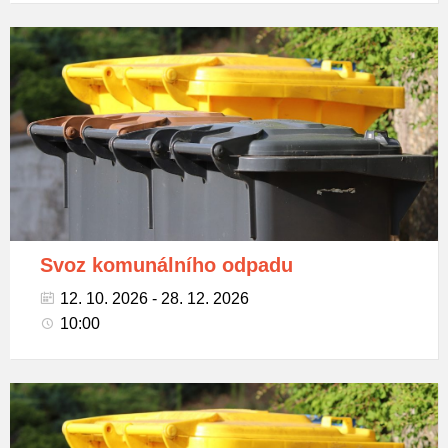
Popelnice
na
tříděný
odpad
Svoz komunálního odpadu
12. 10. 2026 - 28. 12. 2026
10:00
Popelnice
na