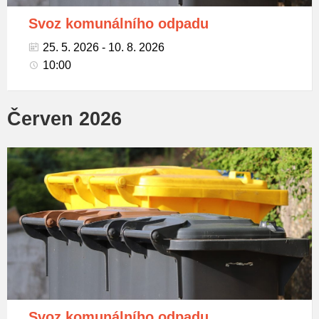
Svoz komunálního odpadu
25. 5. 2026 - 10. 8. 2026
10:00
Červen 2026
Popelnice
na
tříděný
odpad
Svoz komunálního odpadu