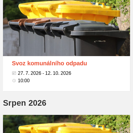
na
tříděný
odpad
Svoz komunálního odpadu
27. 7. 2026 - 12. 10. 2026
10:00
Srpen 2026
Popelnice
na