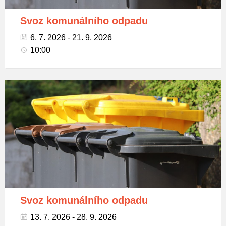
Svoz komunálního odpadu
6. 7. 2026 - 21. 9. 2026
10:00
Popelnice
na
tříděný
odpad
Svoz komunálního odpadu
13. 7. 2026 - 28. 9. 2026