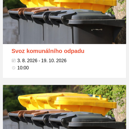
tříděný
odpad
Svoz komunálního odpadu
3. 8. 2026 - 19. 10. 2026
10:00
Popelnice
na
tříděný
odpad