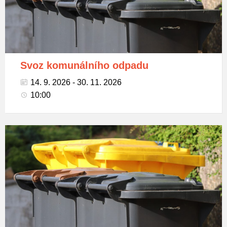
Svoz komunálního odpadu
14. 9. 2026 - 30. 11. 2026
10:00
Popelnice
na
tříděný
odpad