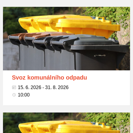
Popelnice
na
tříděný
odpad
Svoz komunálního odpadu
15. 6. 2026 - 31. 8. 2026
10:00
Popelnice
na
tříděný