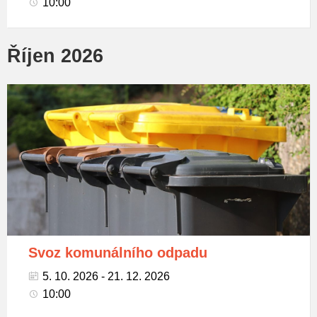
10:00
Říjen 2026
Popelnice
na
tříděný
odpad
Svoz komunálního odpadu
5. 10. 2026 - 21. 12. 2026
10:00