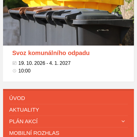
tříděný
odpad
Svoz komunálního odpadu
19. 10. 2026 - 4. 1. 2027
10:00
ÚVOD
AKTUALITY
PLÁN AKCÍ
MOBILNÍ ROZHLAS