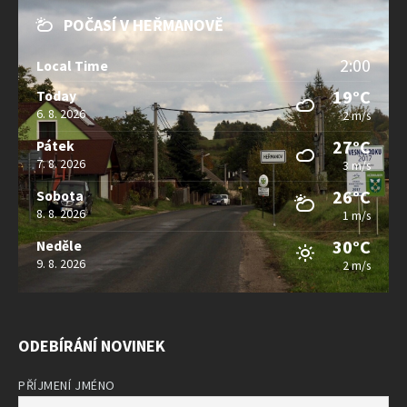
POČASÍ V HEŘMANOVĚ
2:00
Local Time
19°C
Today
6. 8. 2026
2 m/s
27°C
Pátek
7. 8. 2026
3 m/s
26°C
Sobota
8. 8. 2026
1 m/s
30°C
Neděle
9. 8. 2026
2 m/s
ODEBÍRÁNÍ NOVINEK
PŘÍJMENÍ JMÉNO