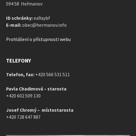
594 58 Heřmanov
ID schránky:
ea9aybf
E-mail:
obec@hermanov.info
Prohlášení o přístupnosti webu
TELEFONY
Telefon, fax:
+420 566 531 511
Pavla Chadimová – starosta
+420 602 509 130
Josef Chromý – místostarosta
+420 728 647 887