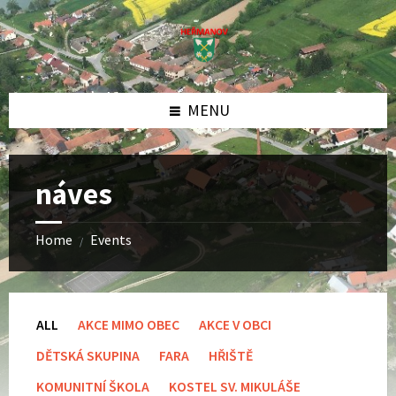
Skip
Skip
Skip
to
to
to
content
left
footer
sidebar
MENU
náves
Home
Events
/
ALL
AKCE MIMO OBEC
AKCE V OBCI
DĚTSKÁ SKUPINA
FARA
HŘIŠTĚ
KOMUNITNÍ ŠKOLA
KOSTEL SV. MIKULÁŠE