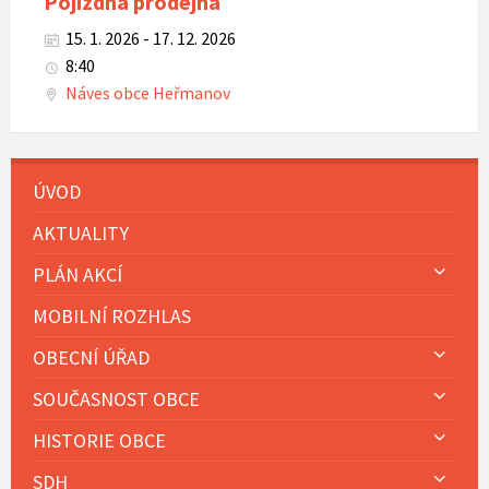
Pojízdná prodejna
15. 1. 2026 - 17. 12. 2026
8:40
Náves obce Heřmanov
ÚVOD
AKTUALITY
PLÁN AKCÍ
MOBILNÍ ROZHLAS
OBECNÍ ÚŘAD
SOUČASNOST OBCE
HISTORIE OBCE
SDH