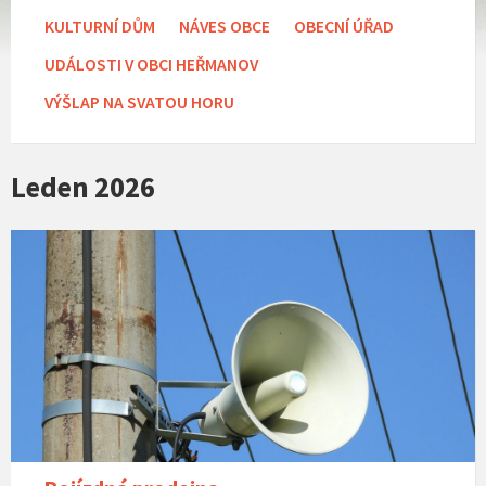
KULTURNÍ DŮM
NÁVES OBCE
OBECNÍ ÚŘAD
UDÁLOSTI V OBCI HEŘMANOV
VÝŠLAP NA SVATOU HORU
Leden 2026
Obecní
rozhlas