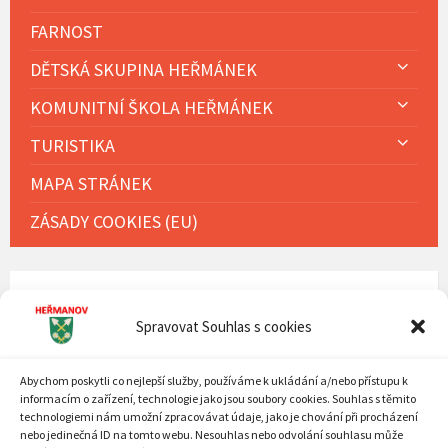
FARNOST
DĚTSKÁ SKUPINA HEŘMÁNEK
KOMUNITNÍ ŠKOLA HEŘMÁNEK
TURISTIKA
MAPA STRÁNEK
ZÁSADY COOKIES (EU)
KALENDÁŘ AKCÍ
Spravovat Souhlas s cookies
Previous
Next
Srpen
2026
Month
Mont
MON
TUE
WED
THU
FRI
SAT
SUN
Abychom poskytli co nejlepší služby, používáme k ukládání a/nebo přístupu k
Skip
informacím o zařízení, technologie jako jsou soubory cookies. Souhlas s těmito
27
28
29
30
31
1
2
calendar
technologiemi nám umožní zpracovávat údaje, jako je chování při procházení
days
3
4
5
6
7
8
9
nebo jedinečná ID na tomto webu. Nesouhlas nebo odvolání souhlasu může