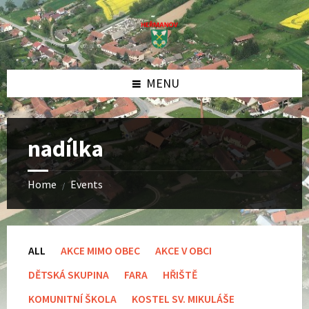
Skip
Skip
Skip
to
to
to
content
left
footer
sidebar
MENU
nadílka
Home
Events
/
ALL
AKCE MIMO OBEC
AKCE V OBCI
DĚTSKÁ SKUPINA
FARA
HŘIŠTĚ
KOMUNITNÍ ŠKOLA
KOSTEL SV. MIKULÁŠE