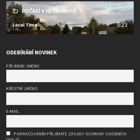
POČASÍ V HEŘMANOVĚ
5:23
Local Time
ODEBÍRÁNÍ NOVINEK
PŘÍJMENÍ JMÉNO
KŘESTNÍ JMÉNO
E-MAIL
POKRAČOVÁNÍM PŘIJÍMÁTE ZÁSADY OCHRANY OSOBNÍCH
ÚDAJŮ