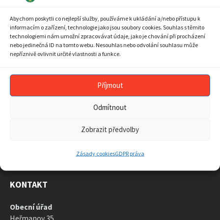
10
11
12
13
14
15
16
Abychom poskytli co nejlepší služby, používáme k ukládání a/nebo přístupu k
17
18
19
20
21
22
23
informacím o zařízení, technologie jako jsou soubory cookies. Souhlas s těmito
technologiemi nám umožní zpracovávat údaje, jako je chování při procházení
24
25
26
27
28
29
30
nebo jedinečná ID na tomto webu. Nesouhlas nebo odvolání souhlasu může
nepříznivě ovlivnit určité vlastnosti a funkce.
31
1
2
3
4
5
6
Back
to
calendar
Příjmout
days
ARCHIV AKTUALIT
Odmítnout
ARCHIV
AKTUALIT
Zobrazit předvolby
Zásady cookies
GDPR práva
KONTAKT
Obecní úřad
Heřmanov 35