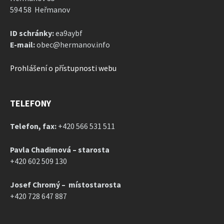
594 58 Heřmanov
ID schránky:
ea9aybf
E-mail:
obec@hermanov.info
Prohlášení o přístupnosti webu
TELEFONY
Telefon, fax:
+420 566 531 511
Pavla Chadimová – starosta
+420 602 509 130
Josef Chromý – místostarosta
+420 728 647 887