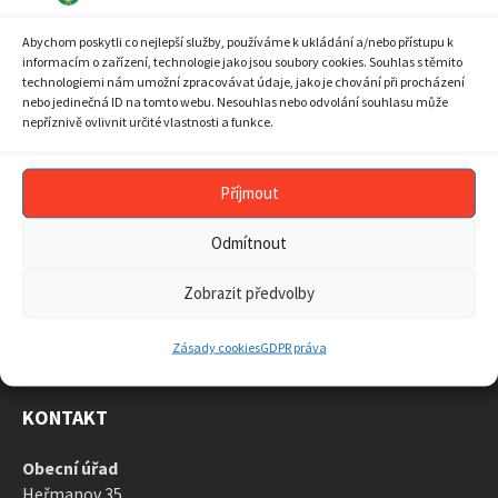
10
11
12
13
14
15
16
Abychom poskytli co nejlepší služby, používáme k ukládání a/nebo přístupu k
17
18
19
20
21
22
23
informacím o zařízení, technologie jako jsou soubory cookies. Souhlas s těmito
technologiemi nám umožní zpracovávat údaje, jako je chování při procházení
24
25
26
27
28
29
30
nebo jedinečná ID na tomto webu. Nesouhlas nebo odvolání souhlasu může
nepříznivě ovlivnit určité vlastnosti a funkce.
31
1
2
3
4
5
6
Back
to
calendar
Příjmout
days
ARCHIV AKTUALIT
Odmítnout
ARCHIV
AKTUALIT
Zobrazit předvolby
Zásady cookies
GDPR práva
KONTAKT
Obecní úřad
Heřmanov 35