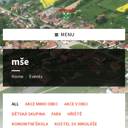
Skip
Skip
Skip
to
to
to
content
left
footer
sidebar
MENU
mše
Home
Events
/
ALL
AKCE MIMO OBEC
AKCE V OBCI
DĚTSKÁ SKUPINA
FARA
HŘIŠTĚ
KOMUNITNÍ ŠKOLA
KOSTEL SV. MIKULÁŠE