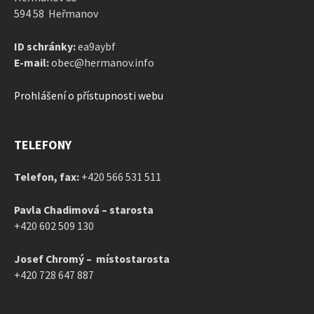
594 58 Heřmanov
ID schránky:
ea9aybf
E-mail:
obec@hermanov.info
Prohlášení o přístupnosti webu
TELEFONY
Telefon, fax:
+420 566 531 511
Pavla Chadimová – starosta
+420 602 509 130
Josef Chromý – místostarosta
+420 728 647 887