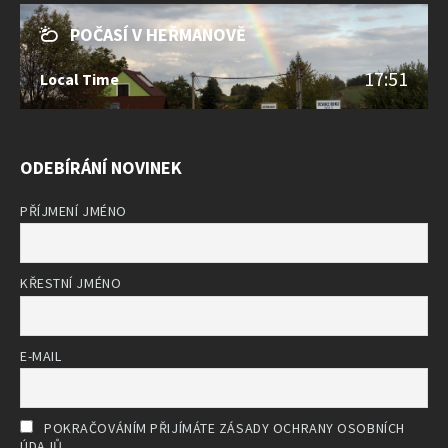
POČASÍ V HEŘMANOVĚ
17:51
Local Time
ODEBÍRÁNÍ NOVINEK
PŘÍJMENÍ JMÉNO
KŘESTNÍ JMÉNO
E-MAIL
POKRAČOVÁNÍM PŘIJÍMÁTE ZÁSADY OCHRANY OSOBNÍCH
ÚDAJŮ