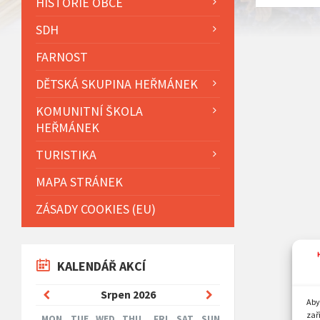
HISTORIE OBCE
SDH
FARNOST
DĚTSKÁ SKUPINA HEŘMÁNEK
KOMUNITNÍ ŠKOLA
HEŘMÁNEK
TURISTIKA
MAPA STRÁNEK
ZÁSADY COOKIES (EU)
KALENDÁŘ AKCÍ
Previous
Next
Srpen
2026
Aby
Month
Month
zař
MON
TUE
WED
THU
FRI
SAT
SUN