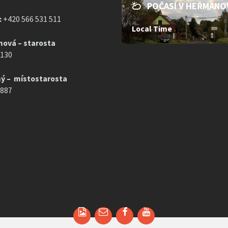
POČASÍ V HEŘMANO
:
+420 566 531 511
Local Time
mová – starosta
 130
ý – místostarosta
 887
Email
Facebook
YouTube