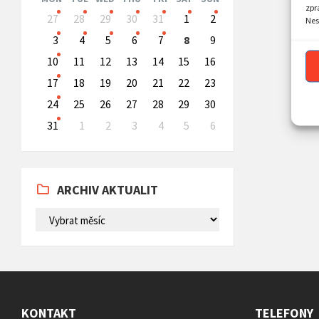
zpr
Skip
27
28
29
30
31
1
2
Nes
calendar
days
3
4
5
6
7
8
9
10
11
12
13
14
15
16
17
18
19
20
21
22
23
24
25
26
27
28
29
30
31
1
2
3
4
5
6
Back
to
calendar
days
ARCHIV AKTUALIT
ARCHIV
AKTUALIT
KONTAKT
TELEFONY