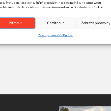
acovávat údaje, jako je chování při procházení nebo jedinečná ID na tomto webu.
ouhlas nebo odvolání souhlasu může nepříznivě ovlivnit určité vlastnosti a funkce.
Příjmout
Odmítnout
Zobrazit předvolby
Zásady cookies
GDPR práva