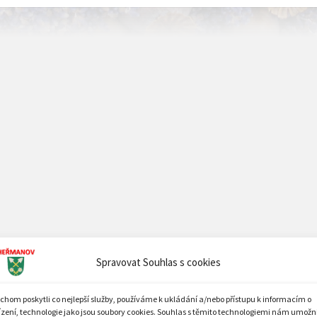
Spravovat Souhlas s cookies
chom poskytli co nejlepší služby, používáme k ukládání a/nebo přístupu k informacím o
ízení, technologie jako jsou soubory cookies. Souhlas s těmito technologiemi nám umožn