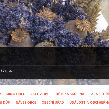
Events
KCE MIMO OBEC
AKCE V OBCI
DĚTSKÁ SKUPINA
FARA
HŘ
NÍ DŮM
NÁVES OBCE
OBECNÍ ÚŘAD
UDÁLOSTI V OBCI HEŘ