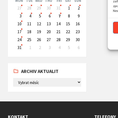
MON
TUE
WED
THU
FRI
SAT
SUN
zař
Skip
zpr
27
28
29
30
31
1
2
calendar
Nes
days
3
4
5
6
7
8
9
10
11
12
13
14
15
16
17
18
19
20
21
22
23
24
25
26
27
28
29
30
31
1
2
3
4
5
6
Back
to
calendar
days
ARCHIV AKTUALIT
ARCHIV
AKTUALIT
KONTAKT
TELEFONY