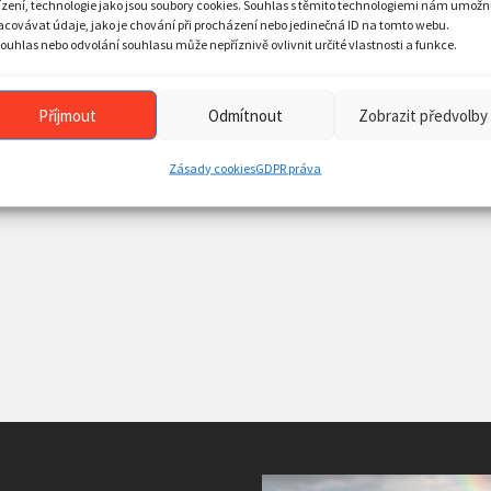
ízení, technologie jako jsou soubory cookies. Souhlas s těmito technologiemi nám umožn
acovávat údaje, jako je chování při procházení nebo jedinečná ID na tomto webu.
ouhlas nebo odvolání souhlasu může nepříznivě ovlivnit určité vlastnosti a funkce.
Příjmout
Odmítnout
Zobrazit předvolby
Zásady cookies
GDPR práva