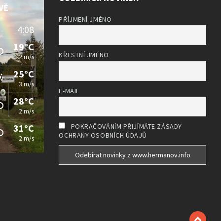
VĚ
PŘÍJMENÍ JMÉNO
4:08
19°C
KŘESTNÍ JMÉNO
2 m/s
25°C
3 m/s
E-MAIL
28°C
2 m/s
31°C
POKRAČOVÁNÍM PŘIJÍMÁTE ZÁSADY
OCHRANY OSOBNÍCH ÚDAJŮ
2 m/s