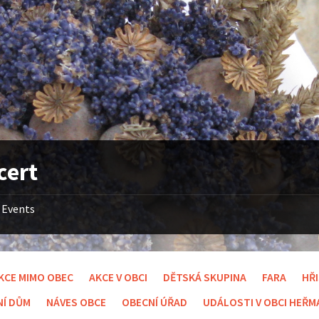
cert
Events
KCE MIMO OBEC
AKCE V OBCI
DĚTSKÁ SKUPINA
FARA
HŘ
NÍ DŮM
NÁVES OBCE
OBECNÍ ÚŘAD
UDÁLOSTI V OBCI HEŘ