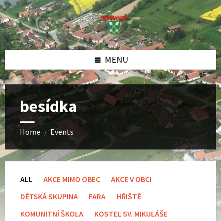
Skip
Skip
Skip
to
to
to
content
left
footer
sidebar
MENU
besídka
Home
Events
/
ALL
AKCE MIMO OBEC
AKCE V OBCI
DĚTSKÁ SKUPINA
FARA
HŘIŠTĚ
KOMUNITNÍ ŠKOLA
KOSTEL SV. MIKULÁŠE