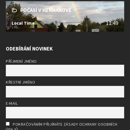
POČASÍ V HEŘMANOVĚ
11:49
Local Time
ODEBÍRÁNÍ NOVINEK
PŘÍJMENÍ JMÉNO
KŘESTNÍ JMÉNO
E-MAIL
POKRAČOVÁNÍM PŘIJÍMÁTE ZÁSADY OCHRANY OSOBNÍCH
ÚDAJŮ