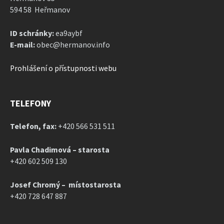
594 58 Heřmanov
ID schránky:
ea9aybf
E-mail:
obec@hermanov.info
Prohlášení o přístupnosti webu
TELEFONY
Telefon, fax:
+420 566 531 511
Pavla Chadimová – starosta
+420 602 509 130
Josef Chromý – místostarosta
+420 728 647 887