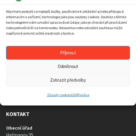
10
11
12
13
14
15
16
Abychom poskytli co nejlepší služby, používáme k ukládání a/nebo přístupu k
17
18
19
20
21
22
23
informacím o zařízení, technologie jako jsou soubory cookies. Souhlas s těmito
technologiemi nám umožní zpracovávat údaje, jako je chování při procházení
24
25
26
27
28
29
30
nebo jedinečná ID na tomto webu. Nesouhlas nebo odvolání souhlasu může
nepříznivě ovlivnit určité vlastnosti a funkce.
31
1
2
3
4
5
6
Back
to
calendar
Příjmout
days
ARCHIV AKTUALIT
Odmítnout
ARCHIV
AKTUALIT
Zobrazit předvolby
Zásady cookies
GDPR práva
KONTAKT
Obecní úřad
Heřmanov 35