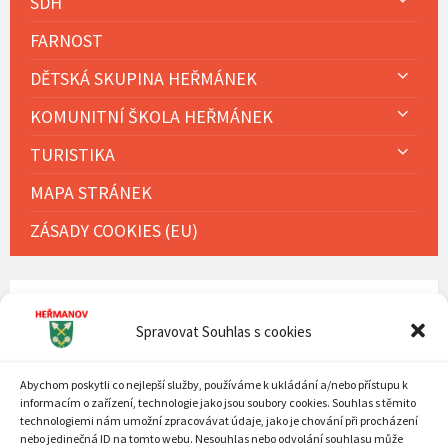
SDH
FARNOST
DĚTSKÁ SKUPINA HEŘMÁNEK
KOMUNITNÍ ŠKOLA HEŘMÁNEK
TURISTIKA
MAPA STRÁNEK
ZÁSADY COOKIES (EU)
KALENDÁŘ AKCÍ
Spravovat Souhlas s cookies
Previous
Next
Srpen
2026
Month
Mont
MON
TUE
WED
THU
FRI
SAT
SUN
Abychom poskytli co nejlepší služby, používáme k ukládání a/nebo přístupu k
informacím o zařízení, technologie jako jsou soubory cookies. Souhlas s těmito
Skip
27
28
29
30
31
1
2
technologiemi nám umožní zpracovávat údaje, jako je chování při procházení
calendar
nebo jedinečná ID na tomto webu. Nesouhlas nebo odvolání souhlasu může
days
3
4
5
6
7
8
9