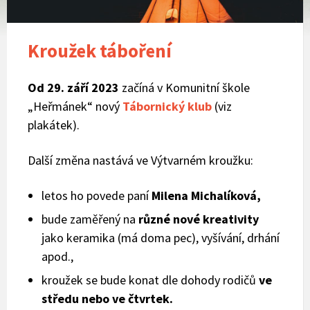
Kroužek táboření
Od 29. září 2023
začíná v Komunitní škole
„Heřmánek“ nový
Tábornický klub
(viz
plakátek).
Další změna nastává ve Výtvarném kroužku:
letos ho povede paní
Milena Michalíková,
bude zaměřený na
různé nové kreativity
jako keramika (má doma pec), vyšívání, drhání
apod.,
kroužek se bude konat dle dohody rodičů
ve
středu nebo ve čtvrtek.