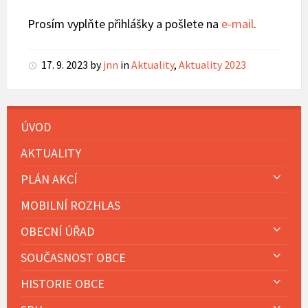
Prosím vyplňte přihlášky a pošlete na
e-mail
.
17. 9. 2023
by
jnn
in
Aktuality
,
Aktuality 2023
ÚVOD
AKTUALITY
PLÁN AKCÍ
MOBILNÍ ROZHLAS
OBECNÍ ÚŘAD
SOUČASNOST OBCE
HISTORIE OBCE