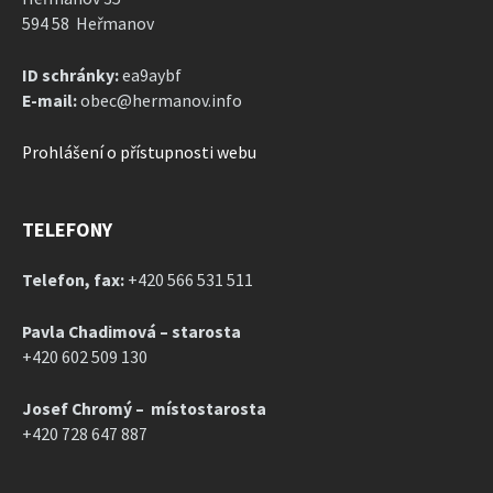
594 58 Heřmanov
ID schránky:
ea9aybf
E-mail:
obec@hermanov.info
Prohlášení o přístupnosti webu
TELEFONY
Telefon, fax:
+420 566 531 511
Pavla Chadimová – starosta
+420 602 509 130
Josef Chromý – místostarosta
+420 728 647 887