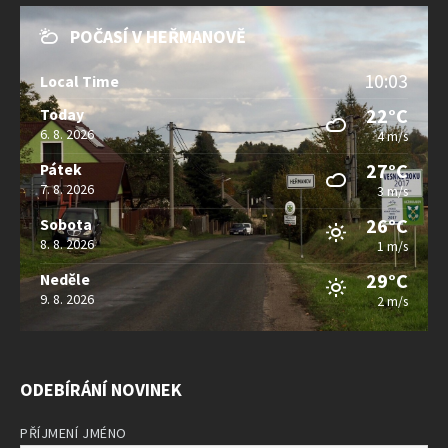
POČASÍ V HEŘMANOVĚ
10:03
Local Time
22°C
Today
6. 8. 2026
4 m/s
27°C
Pátek
7. 8. 2026
3 m/s
26°C
Sobota
8. 8. 2026
1 m/s
29°C
Neděle
9. 8. 2026
2 m/s
ODEBÍRÁNÍ NOVINEK
PŘÍJMENÍ JMÉNO