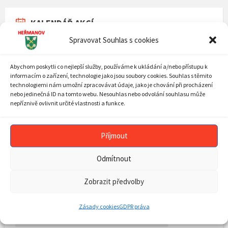
KALENDÁŘ AKCÍ
Spravovat Souhlas s cookies
Previous
Next
Srpen
2026
Month
Mont
MON
TUE
WED
THU
FRI
SAT
SUN
Abychom poskytli co nejlepší služby, používáme k ukládání a/nebo přístupu k
Skip
27
28
29
30
31
1
2
informacím o zařízení, technologie jako jsou soubory cookies. Souhlas s těmito
calendar
technologiemi nám umožní zpracovávat údaje, jako je chování při procházení
days
3
4
5
6
7
8
9
nebo jedinečná ID na tomto webu. Nesouhlas nebo odvolání souhlasu může
nepříznivě ovlivnit určité vlastnosti a funkce.
10
11
12
13
14
15
16
17
18
19
20
21
22
23
Příjmout
24
25
26
27
28
29
30
31
1
2
3
4
5
6
Odmítnout
Back
to
Zobrazit předvolby
calendar
days
ARCHIV AKTUALIT
Zásady cookies
GDPR práva
ARCHIV
AKTUALIT