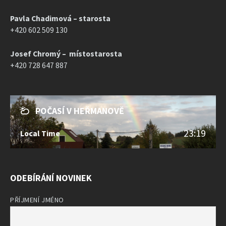
Pavla Chadimová – starosta
+420 602 509 130
Josef Chromý – místostarosta
+420 728 647 887
POČASÍ V HEŘMANOVĚ
23:19
Local Time
ODEBÍRÁNÍ NOVINEK
PŘÍJMENÍ JMÉNO