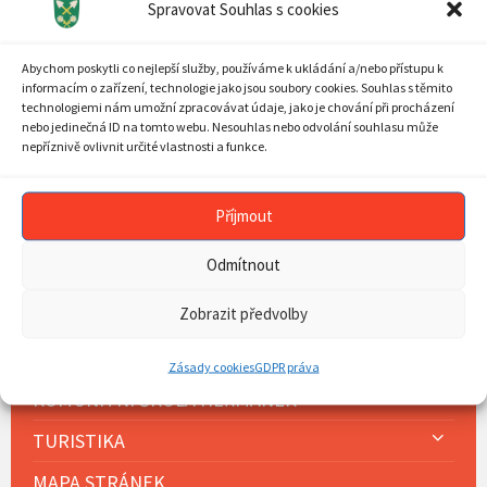
Spravovat Souhlas s cookies
AKTUALITY
PLÁN AKCÍ
Abychom poskytli co nejlepší služby, používáme k ukládání a/nebo přístupu k
informacím o zařízení, technologie jako jsou soubory cookies. Souhlas s těmito
MOBILNÍ ROZHLAS
technologiemi nám umožní zpracovávat údaje, jako je chování při procházení
nebo jedinečná ID na tomto webu. Nesouhlas nebo odvolání souhlasu může
nepříznivě ovlivnit určité vlastnosti a funkce.
OBECNÍ ÚŘAD
SOUČASNOST OBCE
Příjmout
HISTORIE OBCE
Odmítnout
SDH
Zobrazit předvolby
FARNOST
DĚTSKÁ SKUPINA HEŘMÁNEK
Zásady cookies
GDPR práva
KOMUNITNÍ ŠKOLA HEŘMÁNEK
TURISTIKA
MAPA STRÁNEK