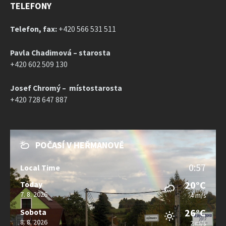
TELEFONY
Telefon, fax:
+420 566 531 511
Pavla Chadimová – starosta
+420 602 509 130
Josef Chromý – místostarosta
+420 728 647 887
POČASÍ V HEŘMANOVĚ
0:57
Local Time
20°C
Today
7. 8. 2026
4 m/s
26°C
Sobota
8. 8. 2026
2 m/s