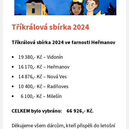
Tříkrálová sbírka 2024
Tříkrálová sbírka 2024 ve farnosti Heřmanov
19 380,- Kč – Vidonín
16 170,- Kč – Heřmanov
14 876,- Kč – Nová Ves
10 400,- Kč – Radňoves
6 100,- Kč – Milešín
CELKEM bylo vybráno: 66 926,- Kč.
Děkujeme všem dárcům, kteří přispěli do letošní