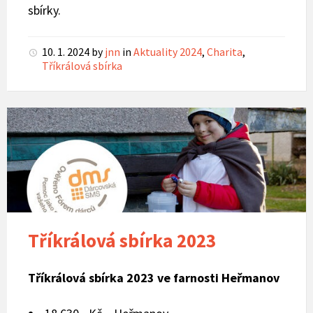
sbírky.
10. 1. 2024
by
jnn
in
Aktuality 2024
,
Charita
,
Tříkrálová sbírka
Tříkrálová
sbírka
2023
Tříkrálová sbírka 2023
Tříkrálová sbírka 2023 ve farnosti Heřmanov