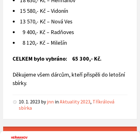
18 630,- Kč – Heřmanov
15 580,- Kč – Vidonín
13 570,- Kč – Nová Ves
9 400,- Kč – Radňoves
8 120,- Kč – Milešín
CELKEM bylo vybráno: 65 300,- Kč.
Děkujeme všem dárcům, kteří přispěli do letošní
sbírky.
10. 1. 2023
by
jnn
in
Aktuality 2023
,
Tříkrálová
sbírka
ÚVOD