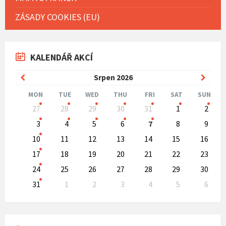
ZÁSADY COOKIES (EU)
KALENDÁŘ AKCÍ
Previous
Next
Srpen
2026
Month
Mont
MON
TUE
WED
THU
FRI
SAT
SUN
Skip
27
28
29
30
31
1
2
calendar
days
3
4
5
6
7
8
9
10
11
12
13
14
15
16
17
18
19
20
21
22
23
24
25
26
27
28
29
30
31
1
2
3
4
5
6
Back
to
calendar
days