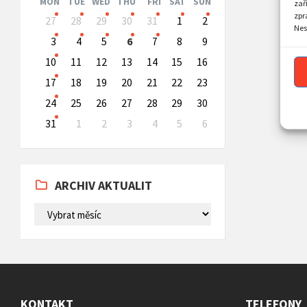
MON
TUE
WED
THU
FRI
SAT
SUN
zař
Skip
zpr
27
28
29
30
31
1
2
calendar
Nes
days
3
4
5
6
7
8
9
10
11
12
13
14
15
16
17
18
19
20
21
22
23
24
25
26
27
28
29
30
31
1
2
3
4
5
6
Back
to
calendar
days
ARCHIV AKTUALIT
ARCHIV
AKTUALIT
KONTAKT
TELEFONY