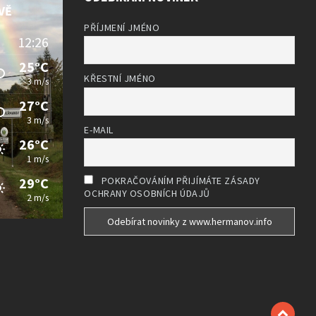
VĚ
PŘÍJMENÍ JMÉNO
12:26
25°C
KŘESTNÍ JMÉNO
3 m/s
27°C
3 m/s
E-MAIL
26°C
1 m/s
29°C
POKRAČOVÁNÍM PŘIJÍMÁTE ZÁSADY
OCHRANY OSOBNÍCH ÚDAJŮ
2 m/s