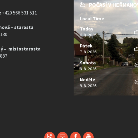
POČASÍ V HEŘMANO
:
+420 566 531 511
Local Time
mová – starosta
Today
 130
6. 8. 2026
Pátek
ý – místostarosta
7. 8. 2026
 887
Sobota
8. 8. 2026
Neděle
9. 8. 2026
Email
Facebook
YouTube