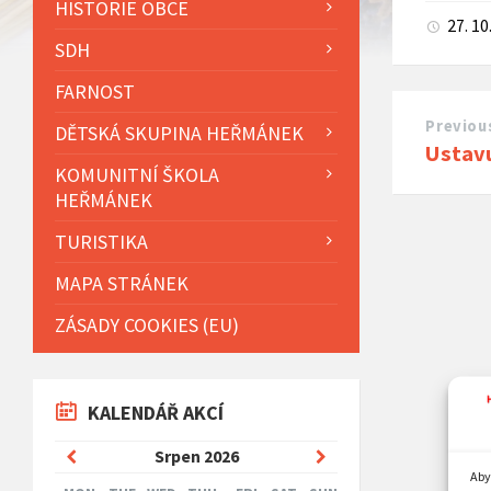
HISTORIE OBCE
27. 10
SDH
FARNOST
Previou
DĚTSKÁ SKUPINA HEŘMÁNEK
Ustavu
KOMUNITNÍ ŠKOLA
HEŘMÁNEK
TURISTIKA
MAPA STRÁNEK
ZÁSADY COOKIES (EU)
KALENDÁŘ AKCÍ
Previous
Next
Srpen
2026
Aby
Month
Month