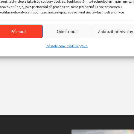
ízení, technologie jako jsou soubory cookies. Souhlas s těmito technologiemi nám umožn
acovávat údaje, jako je chování při procházení nebo jedinečná ID na tomto webu.
ouhlas nebo odvolání souhlasu může nepříznivě ovlivnit určité vlastnosti a funkce.
Příjmout
Odmítnout
Zobrazit předvolby
Zásady cookies
GDPR práva