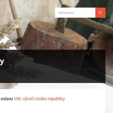
SEARCH:
ky
 oslavu
100. výročí vzniku republiky.