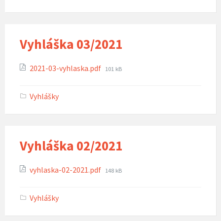
Vyhláška 03/2021
Attachments
File
2021-03-vyhlaska.pdf
101 kB
size:
Vyhlášky
Vyhláška 02/2021
Attachments
File
vyhlaska-02-2021.pdf
148 kB
size:
Vyhlášky