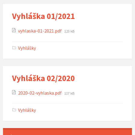
Vyhláška 01/2021
Attachments
File
vyhlaska-01-2021.pdf
123 kB
size:
Vyhlášky
Vyhláška 02/2020
Attachments
File
2020-02-vyhlaska.pdf
117 kB
size:
Vyhlášky