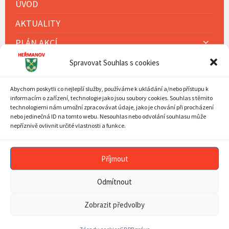
ÚVOD
AKTUALITY
PLÁN AKCÍ
MOBILNÍ ROZHLAS
Spravovat Souhlas s cookies
OBECNÍ ÚŘAD
Abychom poskytli co nejlepší služby, používáme k ukládání a/nebo přístupu k
informacím o zařízení, technologie jako jsou soubory cookies. Souhlas s těmito
SOUČASNOST OBCE
technologiemi nám umožní zpracovávat údaje, jako je chování při procházení
nebo jedinečná ID na tomto webu. Nesouhlas nebo odvolání souhlasu může
HISTORIE OBCE
nepříznivě ovlivnit určité vlastnosti a funkce.
SDH
FARNOST
Příjmout
DĚTSKÁ SKUPINA HEŘMÁNEK
Odmítnout
KOMUNITNÍ ŠKOLA HEŘMÁNEK
Zobrazit předvolby
TURISTIKA