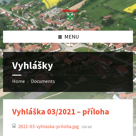
Skip
Skip
Skip
to
to
to
content
left
footer
sidebar
MENU
Vyhlášky
Home
Documents
/
Vyhláška 03/2021 – příloha
Attachments
File
2021-03-vyhlaska-priloha.jpg
106 kB
size: