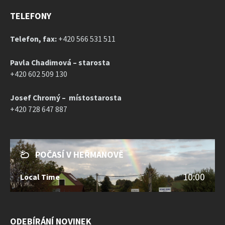
TELEFONY
Telefon, fax:
+420 566 531 511
Pavla Chadimová – starosta
+420 602 509 130
Josef Chromý – místostarosta
+420 728 647 887
POČASÍ V HEŘMANOVĚ
10:00
Local Time
ODEBÍRÁNÍ NOVINEK