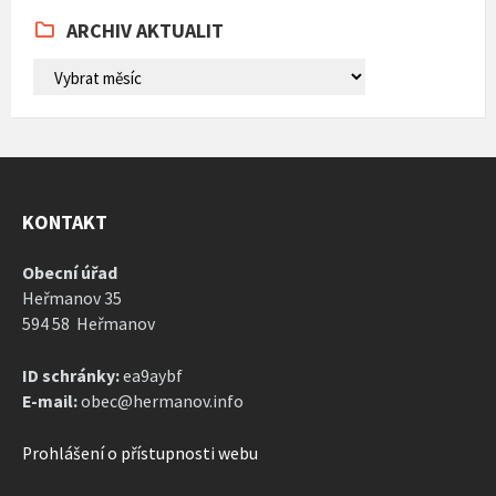
days
ARCHIV AKTUALIT
ARCHIV
AKTUALIT
KONTAKT
Obecní úřad
Heřmanov 35
594 58 Heřmanov
ID schránky:
ea9aybf
E-mail:
obec@hermanov.info
Prohlášení o přístupnosti webu