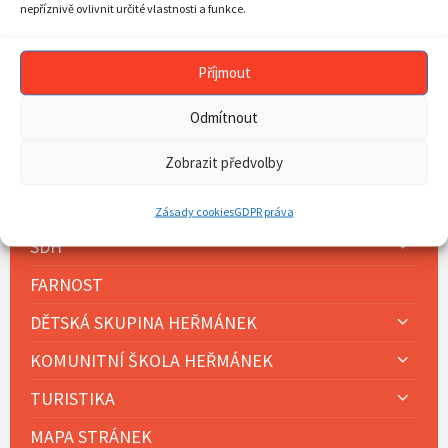
nepříznivě ovlivnit určité vlastnosti a funkce.
AKTUALITY
PLÁN AKCÍ
Příjmout
MOBILNÍ ROZHLAS
Odmítnout
OBECNÍ ÚŘAD
Zobrazit předvolby
SOUČASNOST OBCE
HISTORIE OBCE
Zásady cookies
GDPR práva
SDH
FARNOST
DĚTSKÁ SKUPINA HEŘMÁNEK
KOMUNITNÍ ŠKOLA HEŘMÁNEK
TURISTIKA
MAPA STRÁNEK