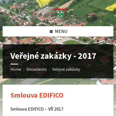
Skip
Skip
Skip
to
to
to
content
left
footer
sidebar
MENU
Veřejné zakázky - 2017
Home
Documents
Veřejné zakázky
/
/
Smlouva EDIFICO
Smlouva EDIFICO – VŘ 2017