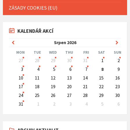
ZÁSADY COOKIES (EU)
KALENDÁŘ AKCÍ
Previous
Next
Srpen
2026
Month
Mont
MON
TUE
WED
THU
FRI
SAT
SUN
Skip
27
28
29
30
31
1
2
calendar
days
3
4
5
6
7
8
9
10
11
12
13
14
15
16
17
18
19
20
21
22
23
24
25
26
27
28
29
30
31
1
2
3
4
5
6
Back
to
calendar
days