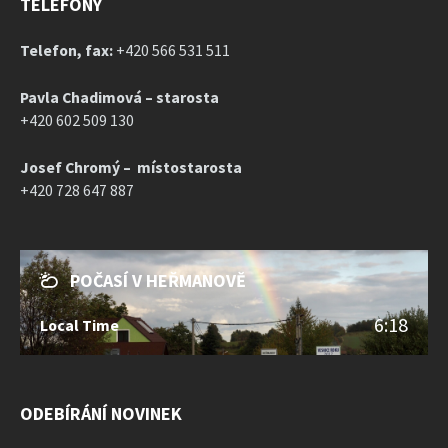
TELEFONY
Telefon, fax:
+420 566 531 511
Pavla Chadimová – starosta
+420 602 509 130
Josef Chromý – místostarosta
+420 728 647 887
POČASÍ V HEŘMANOVĚ
6:18
Local Time
ODEBÍRÁNÍ NOVINEK