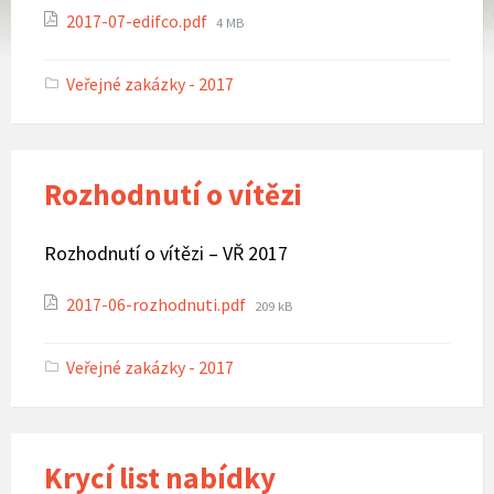
Attachments
File
2017-07-edifco.pdf
4 MB
size:
Veřejné zakázky - 2017
Rozhodnutí o vítězi
Rozhodnutí o vítězi – VŘ 2017
Attachments
File
2017-06-rozhodnuti.pdf
209 kB
size:
Veřejné zakázky - 2017
Krycí list nabídky