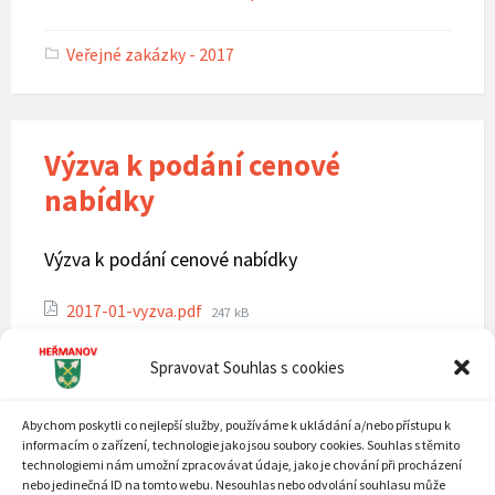
size:
Veřejné zakázky - 2017
Výzva k podání cenové
nabídky
Výzva k podání cenové nabídky
Attachments
File
2017-01-vyzva.pdf
247 kB
size:
Spravovat Souhlas s cookies
Veřejné zakázky - 2017
Abychom poskytli co nejlepší služby, používáme k ukládání a/nebo přístupu k
informacím o zařízení, technologie jako jsou soubory cookies. Souhlas s těmito
technologiemi nám umožní zpracovávat údaje, jako je chování při procházení
ÚVOD
nebo jedinečná ID na tomto webu. Nesouhlas nebo odvolání souhlasu může