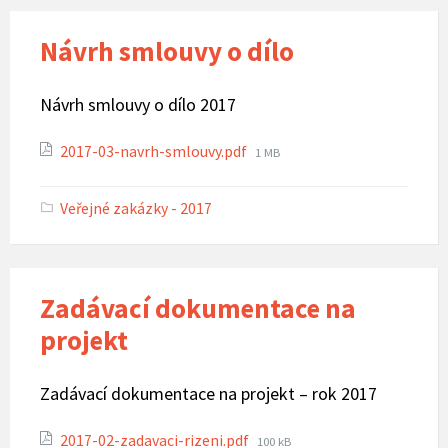
Návrh smlouvy o dílo
Návrh smlouvy o dílo 2017
Attachments
File
2017-03-navrh-smlouvy.pdf
1 MB
size:
Veřejné zakázky - 2017
Zadávací dokumentace na
projekt
Zadávací dokumentace na projekt – rok 2017
Attachments
File
2017-02-zadavaci-rizeni.pdf
100 kB