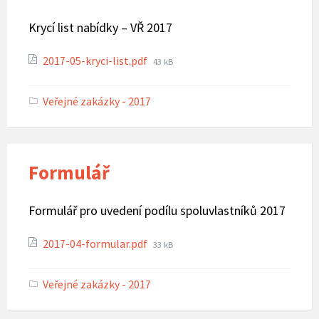
Krycí list nabídky – VŘ 2017
Attachments
File
2017-05-kryci-list.pdf
43 kB
size:
Veřejné zakázky - 2017
Formulář
Formulář pro uvedení podílu spoluvlastníků 2017
Attachments
File
2017-04-formular.pdf
33 kB
size:
Veřejné zakázky - 2017