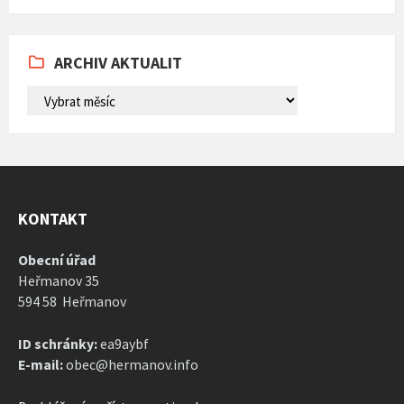
Back
to
calendar
days
ARCHIV AKTUALIT
ARCHIV
AKTUALIT
KONTAKT
Obecní úřad
Heřmanov 35
594 58 Heřmanov
ID schránky:
ea9aybf
E-mail:
obec@hermanov.info