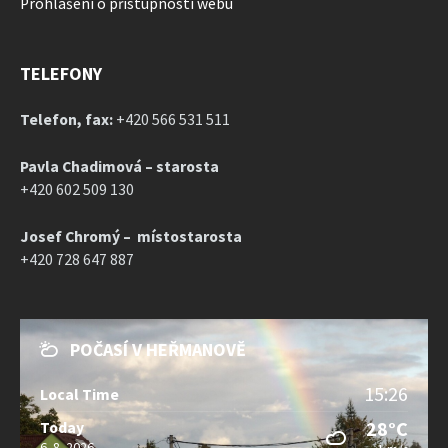
Prohlášení o přístupnosti webu
TELEFONY
Telefon, fax:
+420 566 531 511
Pavla Chadimová – starosta
+420 602 509 130
Josef Chromý – místostarosta
+420 728 647 887
POČASÍ V HEŘMANOVĚ
15:26
Local Time
28°C
Today
6. 8. 2026