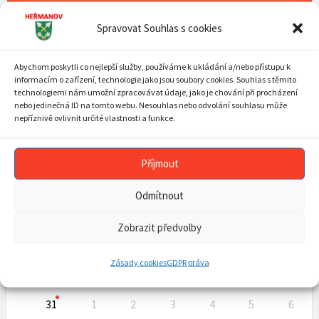
TURISTIKA
Spravovat Souhlas s cookies
MAPA STRÁNEK
ZÁSADY COOKIES (EU)
Abychom poskytli co nejlepší služby, používáme k ukládání a/nebo přístupu k
informacím o zařízení, technologie jako jsou soubory cookies. Souhlas s těmito
technologiemi nám umožní zpracovávat údaje, jako je chování při procházení
nebo jedinečná ID na tomto webu. Nesouhlas nebo odvolání souhlasu může
nepříznivě ovlivnit určité vlastnosti a funkce.
KALENDÁŘ AKCÍ
Previous
Next
Srpen
2026
Příjmout
Month
Mont
MON
TUE
WED
THU
FRI
SAT
SUN
Skip
Odmítnout
27
28
29
30
31
1
2
calendar
days
3
4
5
6
7
8
9
Zobrazit předvolby
10
11
12
13
14
15
16
17
18
19
20
21
22
23
Zásady cookies
GDPR práva
24
25
26
27
28
29
30
31
1
2
3
4
5
6