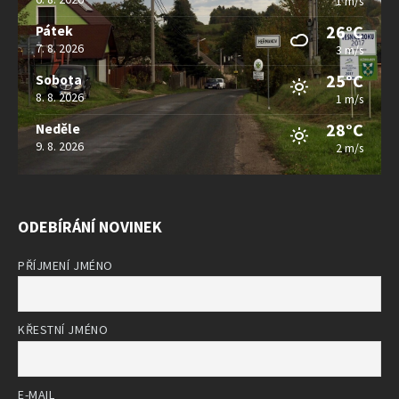
1 m/s
26°C
Pátek
7. 8. 2026
3 m/s
25°C
Sobota
8. 8. 2026
1 m/s
28°C
Neděle
9. 8. 2026
2 m/s
ODEBÍRÁNÍ NOVINEK
PŘÍJMENÍ JMÉNO
KŘESTNÍ JMÉNO
E-MAIL