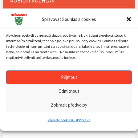
MOBILNÍ ROZHLAS
OBECNÍ ÚŘAD
Spravovat Souhlas s cookies
SOUČASNOST OBCE
HISTORIE OBCE
Abychom poskytli co nejlepší služby, používáme k ukládání a/nebo přístupu k
informacím o zařízení, technologie jako jsou soubory cookies. Souhlas s těmito
technologiemi nám umožní zpracovávat údaje, jako je chování při procházení
SDH
nebo jedinečná ID na tomto webu. Nesouhlas nebo odvolání souhlasu může
nepříznivě ovlivnit určité vlastnosti a funkce.
FARNOST
DĚTSKÁ SKUPINA HEŘMÁNEK
Příjmout
KOMUNITNÍ ŠKOLA HEŘMÁNEK
Odmítnout
TURISTIKA
Zobrazit předvolby
MAPA STRÁNEK
ZÁSADY COOKIES (EU)
Zásady cookies
GDPR práva