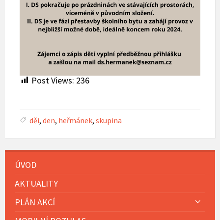
Post Views:
236
děi
,
den
,
heřmánek
,
skupina
ÚVOD
AKTUALITY
PLÁN AKCÍ