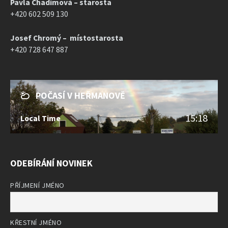
Pavla Chadimová – starosta
+420 602 509 130
Josef Chromý – místostarosta
+420 728 647 887
POČASÍ V HEŘMANOVĚ
15:18
Local Time
ODEBÍRÁNÍ NOVINEK
PŘÍJMENÍ JMÉNO
KŘESTNÍ JMÉNO