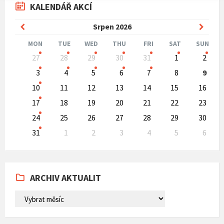
KALENDÁŘ AKCÍ
Previous
Next
Srpen
2026
Month
Mont
MON
TUE
WED
THU
FRI
SAT
SUN
Skip
27
28
29
30
31
1
2
calendar
days
3
4
5
6
7
8
9
10
11
12
13
14
15
16
17
18
19
20
21
22
23
24
25
26
27
28
29
30
31
1
2
3
4
5
6
Back
to
calendar
days
ARCHIV AKTUALIT
ARCHIV
AKTUALIT