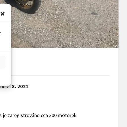
í
ěhne
7. 8. 2021
.
os je zaregistrováno cca 300 motorek