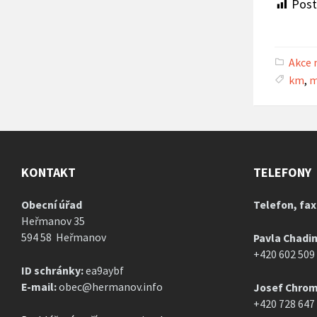
Post
Akce
km
,
m
KONTAKT
TELEFONY
Obecní úřad
Telefon, fax
Heřmanov 35
594 58 Heřmanov
Pavla Chadi
+420 602 509
ID schránky:
ea9aybf
E-mail:
obec@hermanov.info
Josef Chrom
+420 728 647