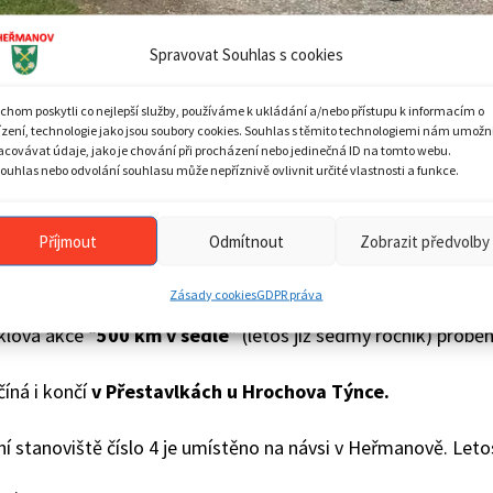
Spravovat Souhlas s cookies
chom poskytli co nejlepší služby, používáme k ukládání a/nebo přístupu k informacím o
ízení, technologie jako jsou soubory cookies. Souhlas s těmito technologiemi nám umožn
acovávat údaje, jako je chování při procházení nebo jedinečná ID na tomto webu.
ouhlas nebo odvolání souhlasu může nepříznivě ovlivnit určité vlastnosti a funkce.
te
Time
Příjmout
Odmítnout
Zobrazit předvolby
. 2021
All-day event
Zásady cookies
GDPR práva
lová akce “
500 km v sedle
” (letos již sedmý ročník) prob
číná i končí
v Přestavlkách u Hrochova Týnce.
ní stanoviště číslo 4 je umístěno na návsi v Heřmanově. Let