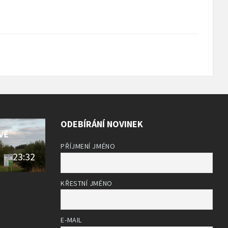
ODEBÍRÁNÍ NOVINEK
VĚ
PŘÍJMENÍ JMÉNO
23:32
KŘESTNÍ JMÉNO
E-MAIL