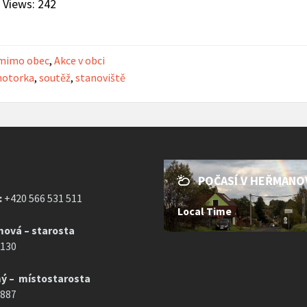
 Views:
242
 mimo obec
,
Akce v obci
otorka
,
soutěž
,
stanoviště
POČASÍ V HEŘMANO
:
+420 566 531 511
Local Time
mová – starosta
 130
ý – místostarosta
 887