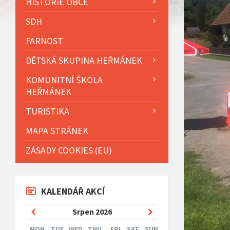
HISTORIE OBCE
SDH
FARNOST
DĚTSKÁ SKUPINA HEŘMÁNEK
KOMUNITNÍ ŠKOLA
HEŘMÁNEK
TURISTIKA
MAPA STRÁNEK
ZÁSADY COOKIES (EU)
KALENDÁŘ AKCÍ
Previous
Next
Srpen
2026
Month
Month
MON
TUE
WED
THU
FRI
SAT
SUN