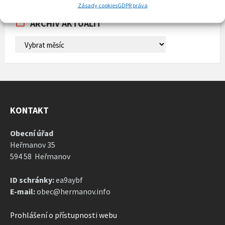
Zásady cookies
GDPR práva
calendar
days
ARCHIV AKTUALIT
ARCHIV
AKTUALIT
KONTAKT
Obecní úřad
Heřmanov 35
594 58 Heřmanov
ID schránky:
ea9aybf
E-mail:
obec@hermanov.info
Prohlášení o přístupnosti webu