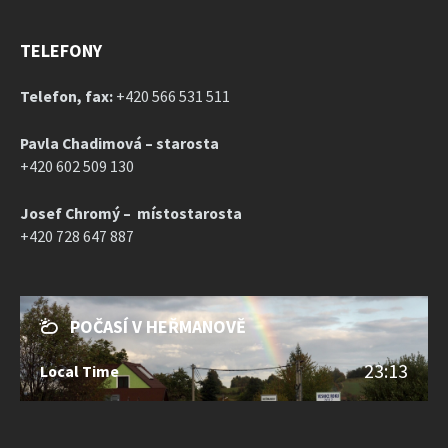
TELEFONY
Telefon, fax:
+420 566 531 511
Pavla Chadimová – starosta
+420 602 509 130
Josef Chromý – místostarosta
+420 728 647 887
POČASÍ V HEŘMANOVĚ
23:13
Local Time