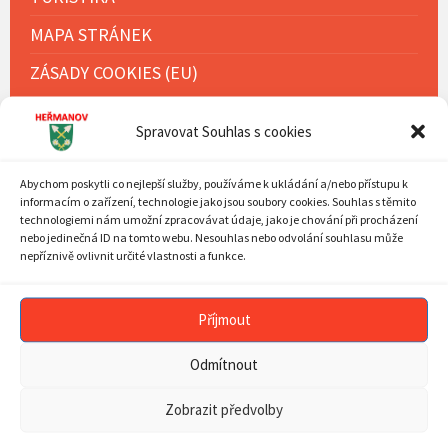
MAPA STRÁNEK
ZÁSADY COOKIES (EU)
Spravovat Souhlas s cookies
KALENDÁŘ AKCÍ
Abychom poskytli co nejlepší služby, používáme k ukládání a/nebo přístupu k
Previous
Next
Srpen
2026
informacím o zařízení, technologie jako jsou soubory cookies. Souhlas s těmito
technologiemi nám umožní zpracovávat údaje, jako je chování při procházení
Month
Mont
MON
TUE
WED
THU
FRI
SAT
SUN
nebo jedinečná ID na tomto webu. Nesouhlas nebo odvolání souhlasu může
Skip
27
28
29
30
31
1
2
nepříznivě ovlivnit určité vlastnosti a funkce.
calendar
days
3
4
5
6
7
8
9
10
11
12
13
14
15
16
Příjmout
17
18
19
20
21
22
23
Odmítnout
24
25
26
27
28
29
30
31
1
2
3
4
5
6
Zobrazit předvolby
Back
to