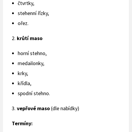
čtvrtky,
stehenní řízky,
ořez.
2.
krůtí maso
horní stehno,
medailonky,
krky,
křídla,
spodní stehno.
3.
vepřové maso
(dle nabídky)
Termíny: