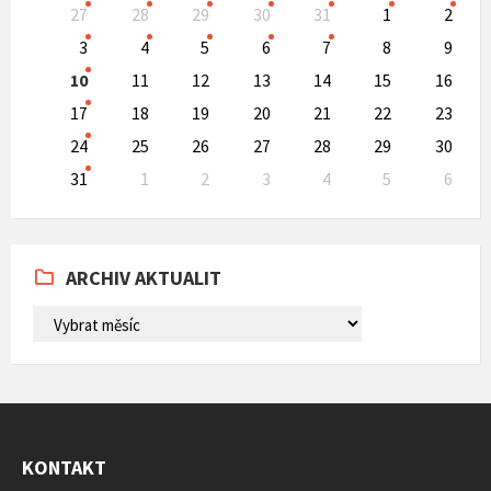
Skip
27
28
29
30
31
1
2
calendar
days
3
4
5
6
7
8
9
10
11
12
13
14
15
16
17
18
19
20
21
22
23
24
25
26
27
28
29
30
31
1
2
3
4
5
6
Back
to
calendar
days
ARCHIV AKTUALIT
ARCHIV
AKTUALIT
KONTAKT