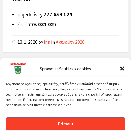
objednávky
777 654 124
řidič
776 081 027
13. 1. 2026
by
jnn
in
Aktuality 2026
ÚVOD
Spravovat Souhlas s cookies
AKTUALITY
Abychom poskytli co nejlepší služby, používáme k ukládání a/nebo přístupu k
informacím o zařízení, technologie jako jsou soubory cookies. Souhlas s těmito
PLÁN AKCÍ
technologiemi nám umožní zpracovávat údaje, jako je chování při procházení
nebo jedinečná ID na tomto webu. Nesouhlas nebo odvolání souhlasu může
MOBILNÍ ROZHLAS
nepříznivě ovlivnit určité vlastnosti a funkce.
OBECNÍ ÚŘAD
SOUČASNOST OBCE
Příjmout