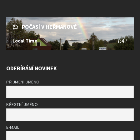
POČASÍ V HEŘMANOVĚ
7:47
Local Time
ODEBÍRÁNÍ NOVINEK
PŘÍJMENÍ JMÉNO
KŘESTNÍ JMÉNO
E-MAIL