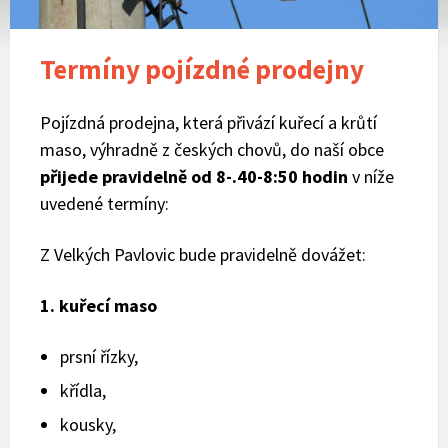
Termíny pojízdné prodejny
Pojízdná prodejna, která přivází kuřecí a krůtí
maso, výhradně z českých chovů, do naší obce
přijede pravidelně od 8-.40-8:50 hodin
v níže
uvedené termíny:
Z Velkých Pavlovic bude pravidelně dovážet:
1. kuřecí maso
prsní řízky,
křídla,
kousky,