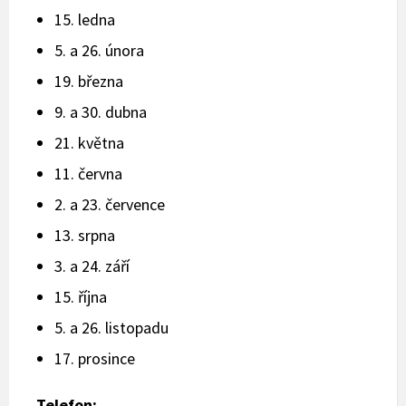
15. ledna
5. a 26. února
19. března
9. a 30. dubna
21. května
11. června
2. a 23. července
13. srpna
3. a 24. září
15. října
5. a 26. listopadu
17. prosince
Telefon: