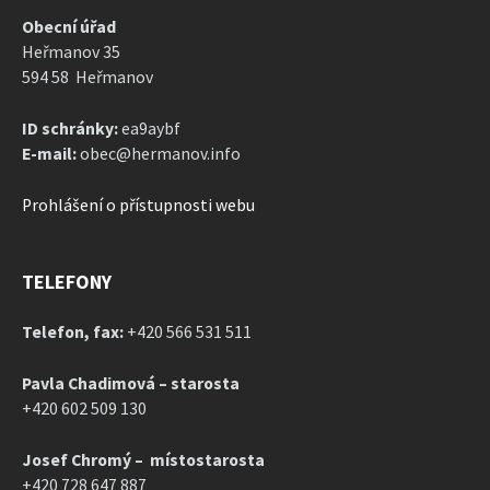
Obecní úřad
Heřmanov 35
594 58 Heřmanov
ID schránky:
ea9aybf
E-mail:
obec@hermanov.info
Prohlášení o přístupnosti webu
TELEFONY
Telefon, fax:
+420 566 531 511
Pavla Chadimová – starosta
+420 602 509 130
Josef Chromý – místostarosta
+420 728 647 887