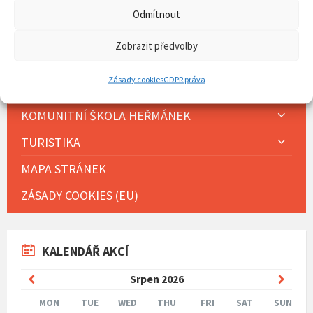
HISTORIE OBCE
Odmítnout
SDH
Zobrazit předvolby
FARNOST
Zásady cookies
GDPR práva
DĚTSKÁ SKUPINA HEŘMÁNEK
KOMUNITNÍ ŠKOLA HEŘMÁNEK
TURISTIKA
MAPA STRÁNEK
ZÁSADY COOKIES (EU)
KALENDÁŘ AKCÍ
Previous
Next
Srpen
2026
Month
Mont
MON
TUE
WED
THU
FRI
SAT
SUN