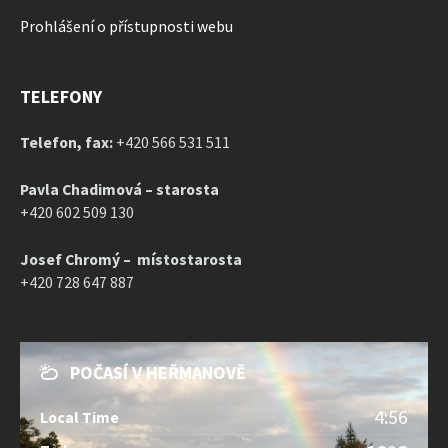
Prohlášení o přístupnosti webu
TELEFONY
Telefon, fax:
+420 566 531 511
Pavla Chadimová – starosta
+420 602 509 130
Josef Chromý – místostarosta
+420 728 647 887
POČASÍ V HEŘMANOVĚ
4:56
Local Time