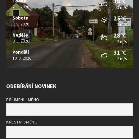
18°C
Today
7. 8. 2026
3 m/s
25°C
Sobota
8. 8. 2026
3 m/s
28°C
Neděle
9. 8. 2026
2 m/s
31°C
Pondělí
10. 8. 2026
2 m/s
ODEBÍRÁNÍ NOVINEK
PŘÍJMENÍ JMÉNO
KŘESTNÍ JMÉNO