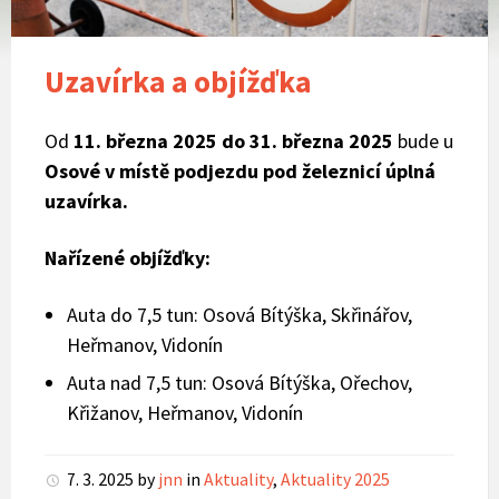
Uzavírka a objížďka
Od
11. března 2025 do 31. března 2025
bude u
Osové v místě podjezdu pod železnicí úplná
uzavírka.
Nařízené objížďky:
Auta do 7,5 tun: Osová Bítýška, Skřinářov,
Heřmanov, Vidonín
Auta nad 7,5 tun: Osová Bítýška, Ořechov,
Křižanov, Heřmanov, Vidonín
7. 3. 2025
by
jnn
in
Aktuality
,
Aktuality 2025