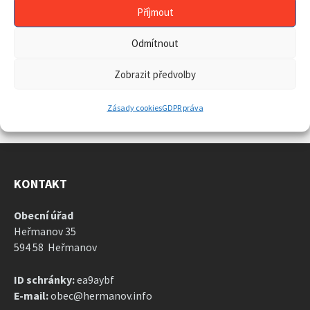
31
1
2
3
4
5
6
Příjmout
Back
to
calendar
Odmítnout
days
ARCHIV AKTUALIT
Zobrazit předvolby
ARCHIV
AKTUALIT
Zásady cookies
GDPR práva
KONTAKT
Obecní úřad
Heřmanov 35
594 58 Heřmanov
ID schránky:
ea9aybf
E-mail:
obec@hermanov.info