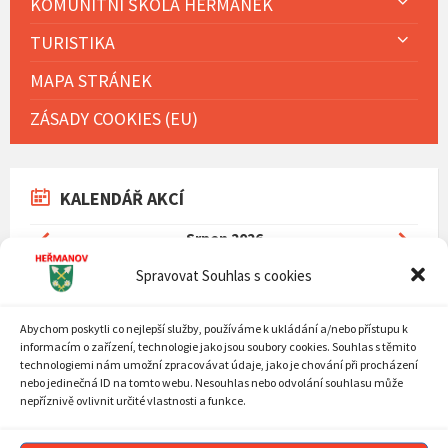
KOMUNITNÍ ŠKOLA HEŘMÁNEK
TURISTIKA
MAPA STRÁNEK
ZÁSADY COOKIES (EU)
KALENDÁŘ AKCÍ
Previous
Next
Srpen
2026
Month
Mont
MON
TUE
WED
THU
FRI
SAT
SUN
Spravovat Souhlas s cookies
Skip
27
28
29
30
31
1
2
calendar
days
Abychom poskytli co nejlepší služby, používáme k ukládání a/nebo přístupu k
3
4
5
6
7
8
9
informacím o zařízení, technologie jako jsou soubory cookies. Souhlas s těmito
10
11
12
13
14
15
16
technologiemi nám umožní zpracovávat údaje, jako je chování při procházení
nebo jedinečná ID na tomto webu. Nesouhlas nebo odvolání souhlasu může
17
18
19
20
21
22
23
nepříznivě ovlivnit určité vlastnosti a funkce.
24
25
26
27
28
29
30