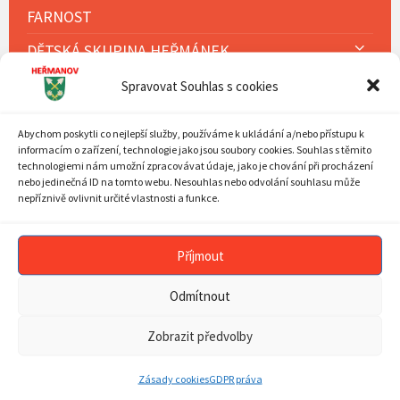
FARNOST
DĚTSKÁ SKUPINA HEŘMÁNEK
KOMUNITNÍ ŠKOLA HEŘMÁNEK
Spravovat Souhlas s cookies
TURISTIKA
Abychom poskytli co nejlepší služby, používáme k ukládání a/nebo přístupu k
MAPA STRÁNEK
informacím o zařízení, technologie jako jsou soubory cookies. Souhlas s těmito
technologiemi nám umožní zpracovávat údaje, jako je chování při procházení
nebo jedinečná ID na tomto webu. Nesouhlas nebo odvolání souhlasu může
ZÁSADY COOKIES (EU)
nepříznivě ovlivnit určité vlastnosti a funkce.
Příjmout
KALENDÁŘ AKCÍ
Previous
Next
Srpen
2026
Odmítnout
Month
Mont
MON
TUE
WED
THU
FRI
SAT
SUN
Zobrazit předvolby
Skip
27
28
29
30
31
1
2
calendar
days
3
4
5
6
7
8
9
Zásady cookies
GDPR práva