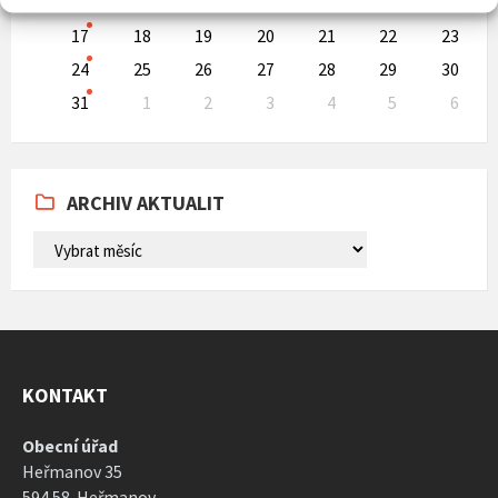
10
11
12
13
14
15
16
17
18
19
20
21
22
23
24
25
26
27
28
29
30
31
1
2
3
4
5
6
Back
to
calendar
days
ARCHIV AKTUALIT
ARCHIV
AKTUALIT
KONTAKT
Obecní úřad
Heřmanov 35
594 58 Heřmanov