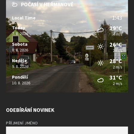
POČASÍ V HEŘMANOVĚ
1:43
Local Time
19°C
Today
7. 8. 2026
4 m/s
26°C
Sobota
8. 8. 2026
2 m/s
28°C
Neděle
9. 8. 2026
2 m/s
31°C
Pondělí
10. 8. 2026
2 m/s
ODEBÍRÁNÍ NOVINEK
PŘÍJMENÍ JMÉNO