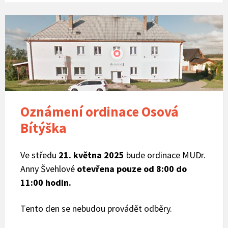
Zdravotní
středisko
Osová
Bítýška
Oznámení ordinace Osová
Bítýška
Ve středu
21. května 2025
bude ordinace MUDr.
Anny Švehlové
otevřena pouze od 8:00 do
11:00 hodin.
Tento den se nebudou provádět odběry.