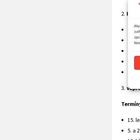
2.
krůtí
Aby
horní
zař
zpr
meda
Nes
krky,
křídla
spodn
3.
vepř
Termín
15. l
5. a 