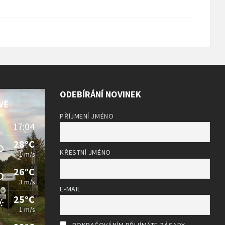
ODEBÍRÁNÍ NOVINEK
VĚ
PŘÍJMENÍ JMÉNO
17:04
28°C
KŘESTNÍ JMÉNO
1 m/s
26°C
3 m/s
E-MAIL
25°C
1 m/s