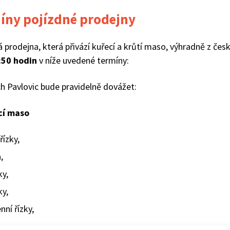
íny pojízdné prodejny
á prodejna, která přivází kuřecí a krůtí maso, výhradně z če
:50 hodin
v níže uvedené termíny:
ch Pavlovic bude pravidelně dovážet:
cí maso
řízky,
,
ky,
ky,
nní řízky,