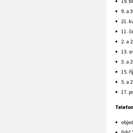
19. b
9. a 
21. k
11. č
2. a 
13. s
3. a 2
15. ří
5. a 
17. p
Telefon
obje
řidič