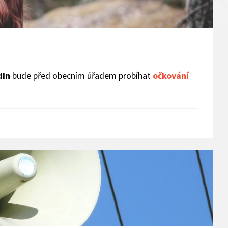
din
bude před obecním úřadem probíhat
očkování