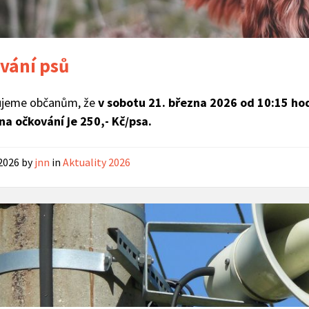
vání psů
jeme občanům, že
v sobotu 21. března 2026 od 10:15 ho
na očkování je 250,- Kč/psa.
 2026
by
jnn
in
Aktuality 2026
Obecní
rozhlas