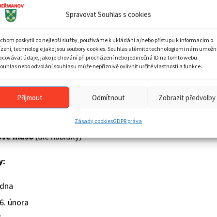
Spravovat Souhlas s cookies
 maso
chom poskytli co nejlepší služby, používáme k ukládání a/nebo přístupu k informacím o
 stehno,
ízení, technologie jako jsou soubory cookies. Souhlas s těmito technologiemi nám umožn
acovávat údaje, jako je chování při procházení nebo jedinečná ID na tomto webu.
ilonky,
ouhlas nebo odvolání souhlasu může nepříznivě ovlivnit určité vlastnosti a funkce.
,
Příjmout
Odmítnout
Zobrazit předvolby
í stehno.
Zásady cookies
GDPR práva
ové maso
(dle nabídky)
y:
edna
26. února