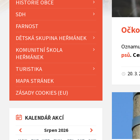
HISTORIE OBCE
SDH
FARNOST
Očko
DĚTSKÁ SKUPINA HEŘMÁNEK
Oznamu
KOMUNITNÍ ŠKOLA
psů
. Ce
HEŘMÁNEK
TURISTIKA
20. 3.
MAPA STRÁNEK
ZÁSADY COOKIES (EU)
KALENDÁŘ AKCÍ
Previous
Next
Srpen
2026
Month
Month