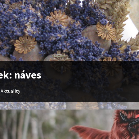
tek:
náves
Aktuality
Očkován
psů