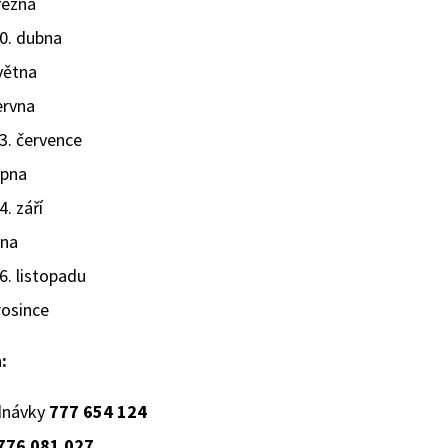
řezna
30. dubna
větna
ervna
23. července
rpna
4. září
jna
26. listopadu
rosince
:
dnávky
777 654 124
776 081 027