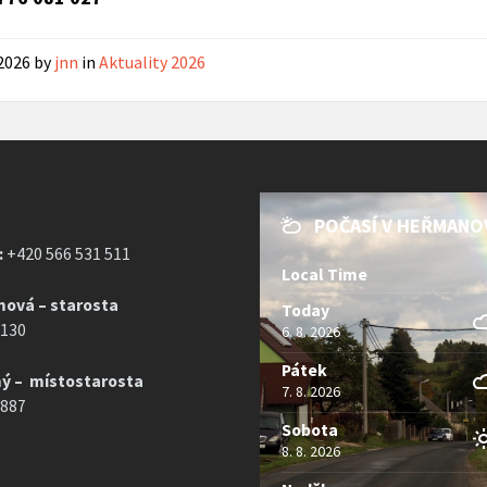
 2026
by
jnn
in
Aktuality 2026
POČASÍ V HEŘMANO
:
+420 566 531 511
Local Time
mová – starosta
Today
 130
6. 8. 2026
Pátek
ý – místostarosta
7. 8. 2026
 887
Sobota
8. 8. 2026