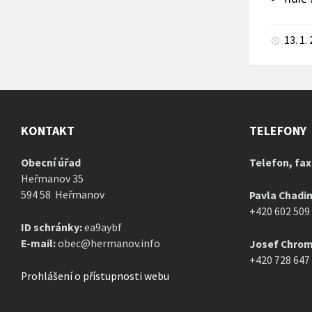
13. 1.
KONTAKT
TELEFONY
Obecní úřad
Telefon, fax
Heřmanov 35
594 58 Heřmanov
Pavla Chadi
+420 602 509
ID schránky:
ea9aybf
E-mail:
obec@hermanov.info
Josef Chrom
+420 728 647
Prohlášení o přístupnosti webu