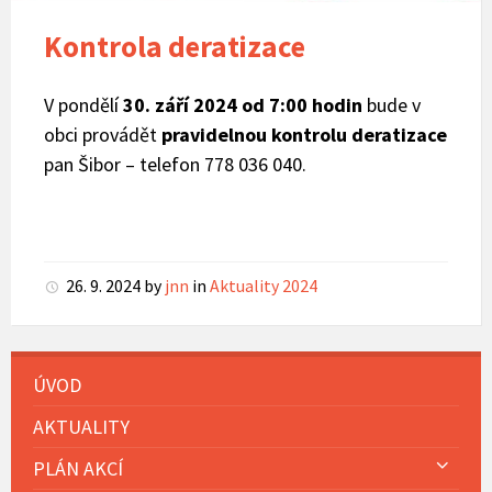
Kontrola deratizace
V pondělí
30. září 2024 od 7:00 hodin
bude v
obci provádět
pravidelnou kontrolu deratizace
pan Šibor – telefon 778 036 040.
26. 9. 2024
by
jnn
in
Aktuality 2024
ÚVOD
AKTUALITY
PLÁN AKCÍ