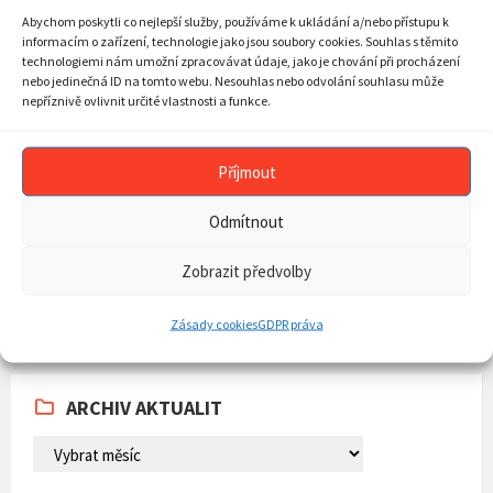
Abychom poskytli co nejlepší služby, používáme k ukládání a/nebo přístupu k
KALENDÁŘ AKCÍ
informacím o zařízení, technologie jako jsou soubory cookies. Souhlas s těmito
technologiemi nám umožní zpracovávat údaje, jako je chování při procházení
Previous
Next
Srpen
2026
nebo jedinečná ID na tomto webu. Nesouhlas nebo odvolání souhlasu může
nepříznivě ovlivnit určité vlastnosti a funkce.
Month
Mont
MON
TUE
WED
THU
FRI
SAT
SUN
Skip
27
28
29
30
31
1
2
calendar
Příjmout
days
3
4
5
6
7
8
9
10
11
12
13
14
15
16
Odmítnout
17
18
19
20
21
22
23
Zobrazit předvolby
24
25
26
27
28
29
30
31
1
2
3
4
5
6
Zásady cookies
GDPR práva
Back
to
calendar
days
ARCHIV AKTUALIT
ARCHIV
AKTUALIT