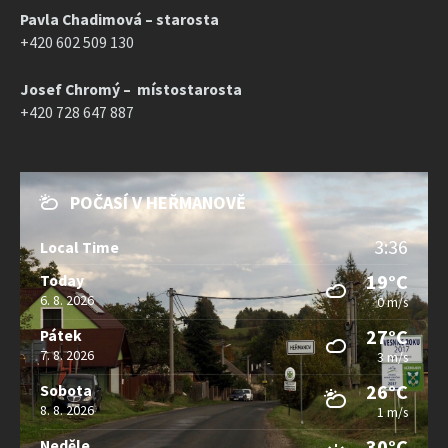
Pavla Chadimová – starosta
+420 602 509 130
Josef Chromý – místostarosta
+420 728 647 887
POČASÍ V HEŘMANOVĚ
3:36
Local Time
19°C
Today
6. 8. 2026
0 m/s
27°C
Pátek
7. 8. 2026
3 m/s
26°C
Sobota
8. 8. 2026
1 m/s
30°C
Neděle