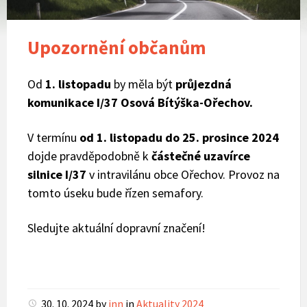
Upozornění občanům
Od
1. listopadu
by měla být
průjezdná
komunikace I/37 Osová Bítýška-Ořechov.
V termínu
od 1. listopadu do 25. prosince 2024
dojde pravděpodobně k
částečné uzavírce
silnice I/37
v intravilánu obce Ořechov. Provoz na
tomto úseku bude řízen semafory.
Sledujte aktuální dopravní značení!
30. 10. 2024
by
jnn
in
Aktuality 2024