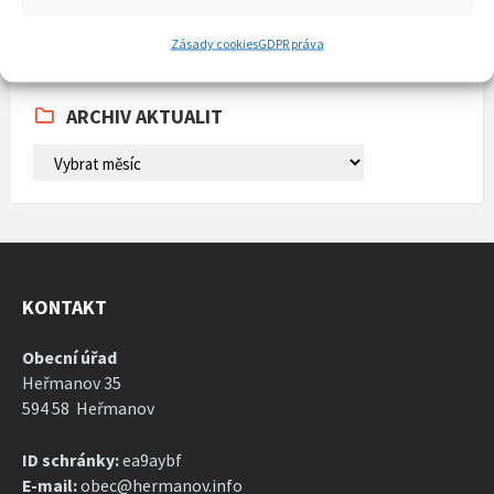
31
1
2
3
4
5
6
Back
Zásady cookies
GDPR práva
to
calendar
days
ARCHIV AKTUALIT
ARCHIV
AKTUALIT
KONTAKT
Obecní úřad
Heřmanov 35
594 58 Heřmanov
ID schránky:
ea9aybf
E-mail:
obec@hermanov.info