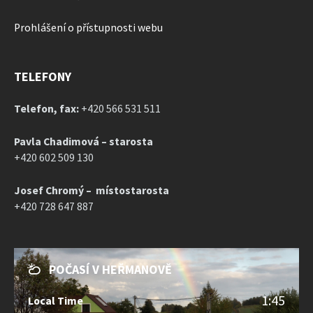
Prohlášení o přístupnosti webu
TELEFONY
Telefon, fax:
+420 566 531 511
Pavla Chadimová – starosta
+420 602 509 130
Josef Chromý – místostarosta
+420 728 647 887
POČASÍ V HEŘMANOVĚ
1:45
Local Time