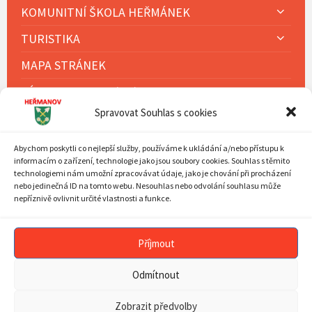
KOMUNITNÍ ŠKOLA HEŘMÁNEK
TURISTIKA
MAPA STRÁNEK
ZÁSADY COOKIES (EU)
Spravovat Souhlas s cookies
KALENDÁŘ AKCÍ
Abychom poskytli co nejlepší služby, používáme k ukládání a/nebo přístupu k
informacím o zařízení, technologie jako jsou soubory cookies. Souhlas s těmito
technologiemi nám umožní zpracovávat údaje, jako je chování při procházení
Previous
Next
Srpen
2026
nebo jedinečná ID na tomto webu. Nesouhlas nebo odvolání souhlasu může
Month
Mont
MON
TUE
WED
THU
FRI
SAT
SUN
nepříznivě ovlivnit určité vlastnosti a funkce.
Skip
27
28
29
30
31
1
2
calendar
days
3
4
5
6
7
8
9
Příjmout
10
11
12
13
14
15
16
Odmítnout
17
18
19
20
21
22
23
24
25
26
27
28
29
30
Zobrazit předvolby