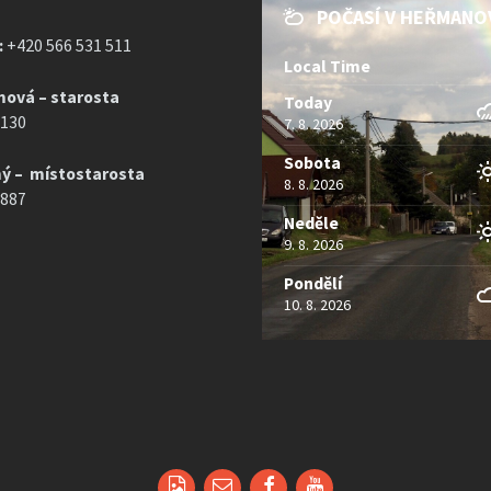
POČASÍ V HEŘMANO
:
+420 566 531 511
Local Time
mová – starosta
Today
 130
7. 8. 2026
Sobota
ý – místostarosta
8. 8. 2026
 887
Neděle
9. 8. 2026
Pondělí
10. 8. 2026
Email
Facebook
YouTube