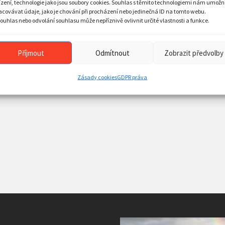
ízení, technologie jako jsou soubory cookies. Souhlas s těmito technologiemi nám umožn
acovávat údaje, jako je chování při procházení nebo jedinečná ID na tomto webu.
ouhlas nebo odvolání souhlasu může nepříznivě ovlivnit určité vlastnosti a funkce.
Příjmout
Odmítnout
Zobrazit předvolby
Zásady cookies
GDPR práva