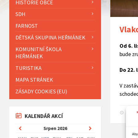
HISTORIE OBCE
SDH
FARNOST
Vlak
DĚTSKÁ SKUPINA HEŘMÁNEK
Od 6. l
KOMUNITNÍ ŠKOLA
bude zr
HEŘMÁNEK
TURISTIKA
Do 22. 
MAPA STRÁNEK
V zastá
ZÁSADY COOKIES (EU)
schodec
3. 11.
KALENDÁŘ AKCÍ
Previous
Next
Srpen
2026
Aby
Month
Month