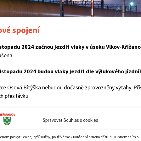
ové spojení
istopadu 2024 začnou jezdit vlaky v úseku Vlkov-Křižano
ušena.
listopadu 2024 budou vlaky jezdit dle výlukového jízdní
vce Osová Bítýška nebudou dočasně zprovozněny výtahy. Pří
h přes lávku.
 2024
by
jnn
in
Aktuality 2024
Spravovat Souhlas s cookies
chom poskytli co nejlepší služby, používáme k ukládání a/nebo přístupu k informacím o