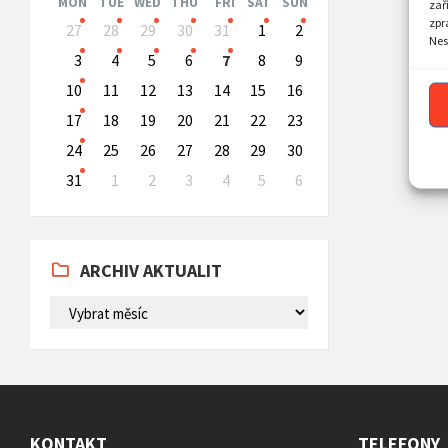
MON
TUE
WED
THU
FRI
SAT
SUN
zař
Skip
zpr
27
28
29
30
31
1
2
calendar
Nes
days
3
4
5
6
7
8
9
10
11
12
13
14
15
16
17
18
19
20
21
22
23
24
25
26
27
28
29
30
31
1
2
3
4
5
6
Back
to
calendar
days
ARCHIV AKTUALIT
ARCHIV
AKTUALIT
KONTAKT
TELEFONY