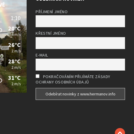
VĚ
PŘÍJMENÍ JMÉNO
1:10
20°C
KŘESTNÍ JMÉNO
4 m/s
26°C
2 m/s
E-MAIL
28°C
2 m/s
31°C
POKRAČOVÁNÍM PŘIJÍMÁTE ZÁSADY
OCHRANY OSOBNÍCH ÚDAJŮ
2 m/s