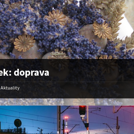
tek:
doprava
Aktuality
Vlaková
doprav