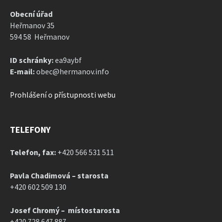
Obecní úřad
Heřmanov 35
594 58 Heřmanov
ID schránky:
ea9aybf
E-mail:
obec@hermanov.info
Prohlášení o přístupnosti webu
TELEFONY
Telefon, fax:
+420 566 531 511
Pavla Chadimová – starosta
+420 602 509 130
Josef Chromý – místostarosta
+420 728 647 887