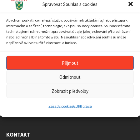
Skip
Spravovat Souhlas s cookies
27
28
29
30
31
1
2
calendar
days
3
4
5
6
7
8
9
Abychom poskytli co nejlepší služby, používáme k ukládání a/nebo přístupu k
10
11
12
13
14
15
16
informacím o zařízení, technologie jako jsou soubory cookies. Souhlas s těmito
technologiemi nám umožní zpracovávat údaje, jako je chování při procházení
17
18
19
20
21
22
23
nebo jedinečná ID na tomto webu. Nesouhlas nebo odvolání souhlasu může
24
25
26
27
28
29
30
nepříznivě ovlivnit určité vlastnosti a funkce.
31
1
2
3
4
5
6
Back
Příjmout
to
calendar
days
Odmítnout
ARCHIV AKTUALIT
Zobrazit předvolby
ARCHIV
AKTUALIT
Zásady cookies
GDPR práva
KONTAKT