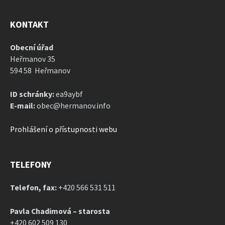
KONTAKT
Obecní úřad
Heřmanov 35
594 58 Heřmanov
ID schránky:
ea9aybf
E-mail:
obec@hermanov.info
Prohlášení o přístupnosti webu
TELEFONY
Telefon, fax:
+420 566 531 511
Pavla Chadimová – starosta
+420 602 509 130