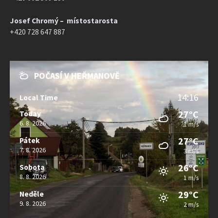
Josef Chromý – místostarosta
+420 728 647 887
POČASÍ V HEŘMANOVĚ
14:16
Local Time
27°C
Today
6. 8. 2026
1 m/s
27°C
Pátek
7. 8. 2026
3 m/s
26°C
Sobota
8. 8. 2026
1 m/s
29°C
Neděle
9. 8. 2026
2 m/s