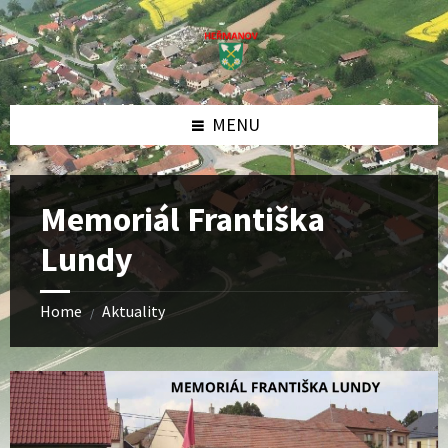
Skip
Skip
Skip
to
to
to
content
left
footer
sidebar
MENU
Memoriál Františka
Lundy
Home
Aktuality
/