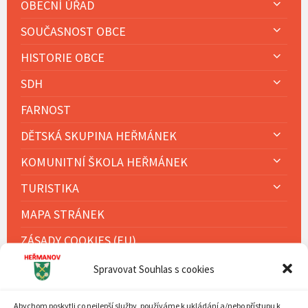
OBECNÍ ÚŘAD
SOUČASNOST OBCE
HISTORIE OBCE
SDH
FARNOST
DĚTSKÁ SKUPINA HEŘMÁNEK
KOMUNITNÍ ŠKOLA HEŘMÁNEK
TURISTIKA
MAPA STRÁNEK
ZÁSADY COOKIES (EU)
Spravovat Souhlas s cookies
KALENDÁŘ AKCÍ
Abychom poskytli co nejlepší služby, používáme k ukládání a/nebo přístupu k