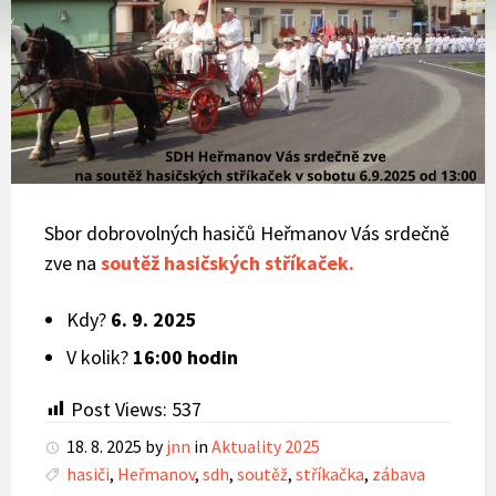
Sbor dobrovolných hasičů Heřmanov Vás srdečně
zve na
soutěž hasičských stříkaček.
Kdy?
6. 9. 2025
V kolik?
16:00 hodin
Post Views:
537
18. 8. 2025
by
jnn
in
Aktuality 2025
hasiči
,
Heřmanov
,
sdh
,
soutěž
,
stříkačka
,
zábava