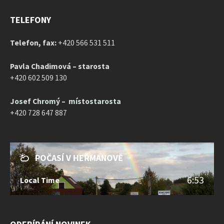
TELEFONY
Telefon, fax:
+420 566 531 511
Pavla Chadimová – starosta
+420 602 509 130
Josef Chromý – místostarosta
+420 728 647 887
POČASÍ V HEŘMANOVĚ
6:53
Local Time