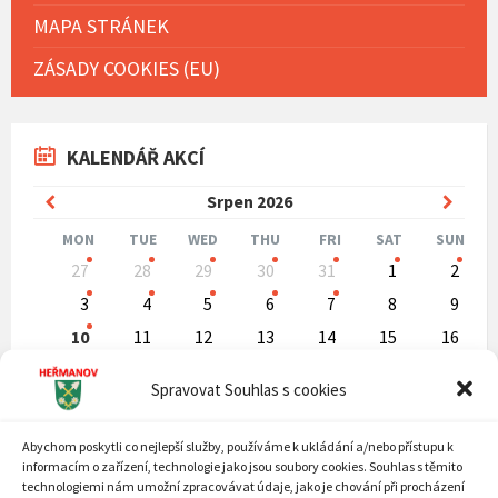
MAPA STRÁNEK
ZÁSADY COOKIES (EU)
KALENDÁŘ AKCÍ
Previous
Next
Srpen
2026
Month
Mont
MON
TUE
WED
THU
FRI
SAT
SUN
Skip
27
28
29
30
31
1
2
calendar
days
3
4
5
6
7
8
9
10
11
12
13
14
15
16
17
18
19
20
21
22
23
Spravovat Souhlas s cookies
24
25
26
27
28
29
30
31
1
2
3
4
5
6
Abychom poskytli co nejlepší služby, používáme k ukládání a/nebo přístupu k
Back
informacím o zařízení, technologie jako jsou soubory cookies. Souhlas s těmito
to
technologiemi nám umožní zpracovávat údaje, jako je chování při procházení