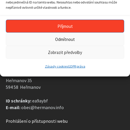
calendar
nebo jedinečná ID na tomto webu. Nesouhlas nebo odvolání souhlasu může
days
nepříznivě ovlivnit určité vlastnosti a funkce.
ARCHIV AKTUALIT
ARCHIV
AKTUALIT
Příjmout
Odmítnout
Zobrazit předvolby
KONTAKT
Zásady cookies
GDPR práva
Obecní úřad
Heřmanov 35
594 58 Heřmanov
ID schránky:
ea9aybf
E-mail:
obec@hermanov.info
Prohlášení o přístupnosti webu