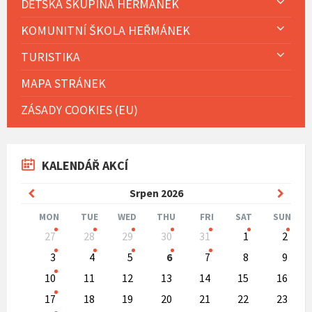
DĚTSKÁ SKUPINA HEŘMÁNEK
KOMUNITNÍ ŠKOLA HEŘMÁNEK
TURISTIKA
MAPA STRÁNEK
ZÁSADY COOKIES (EU)
KALENDÁŘ AKCÍ
Previous
Next
Srpen
2026
Month
Mont
MON
TUE
WED
THU
FRI
SAT
SUN
Skip
27
28
29
30
31
1
2
calendar
days
3
4
5
6
7
8
9
10
11
12
13
14
15
16
17
18
19
20
21
22
23