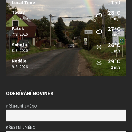
14:50
Local Time
28°C
Today
6. 8. 2026
1 m/s
27°C
Pátek
7. 8. 2026
3 m/s
26°C
Sobota
8. 8. 2026
1 m/s
29°C
Neděle
9. 8. 2026
2 m/s
ODEBÍRÁNÍ NOVINEK
PŘÍJMENÍ JMÉNO
KŘESTNÍ JMÉNO