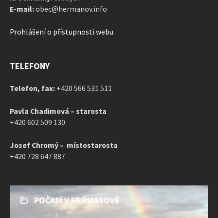
E-mail:
obec@hermanov.info
Prohlášení o přístupnosti webu
TELEFONY
Telefon, fax:
+420 566 531 511
Pavla Chadimová – starosta
+420 602 509 130
Josef Chromý – místostarosta
+420 728 647 887
POČASÍ V HEŘMANOVĚ