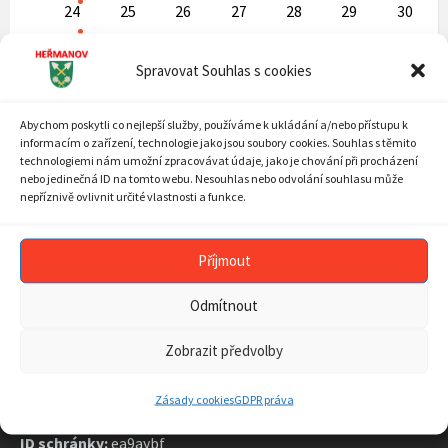
24
25
26
27
28
29
30
31
1
2
3
4
5
6
Back
Spravovat Souhlas s cookies
to
calendar
days
Abychom poskytli co nejlepší služby, používáme k ukládání a/nebo přístupu k
ARCHIV AKTUALIT
informacím o zařízení, technologie jako jsou soubory cookies. Souhlas s těmito
technologiemi nám umožní zpracovávat údaje, jako je chování při procházení
ARCHIV
nebo jedinečná ID na tomto webu. Nesouhlas nebo odvolání souhlasu může
AKTUALIT
nepříznivě ovlivnit určité vlastnosti a funkce.
Příjmout
KONTAKT
Odmítnout
Zobrazit předvolby
Obecní úřad
Heřmanov 35
594 58 Heřmanov
Zásady cookies
GDPR práva
ID schránky:
ea9aybf