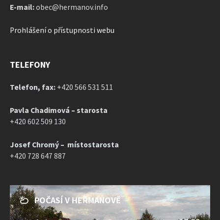
E-mail:
obec@hermanov.info
Prohlášení o přístupnosti webu
TELEFONY
Telefon, fax:
+420 566 531 511
Pavla Chadimová – starosta
+420 602 509 130
Josef Chromý – místostarosta
+420 728 647 887
POČASÍ V HEŘMANOVĚ