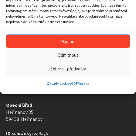
24
25
26
27
28
29
30
informacím o zařízení, technologie jako jsou soubory cookies. Souhlas s těmito
technologiemi nám umožní zpracovávat údaje, jako je chování při procházení
31
1
2
3
4
5
6
nebo jedinečná ID na tomto webu. Nesouhlas nebo odvolání souhlasu může
Back
nepříznivě ovlivnit určité vlastnosti a funkce.
to
calendar
days
ARCHIV AKTUALIT
Příjmout
ARCHIV
AKTUALIT
Odmítnout
Zobrazit předvolby
Zásady cookies
GDPR práva
KONTAKT
Obecní úřad
Heřmanov 35
594 58 Heřmanov
ID schránky:
ea9aybf