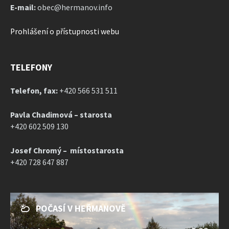
E-mail:
obec@hermanov.info
Prohlášení o přístupnosti webu
TELEFONY
Telefon, fax:
+420 566 531 511
Pavla Chadimová – starosta
+420 602 509 130
Josef Chromý – místostarosta
+420 728 647 887
POČASÍ V HEŘMANOVĚ