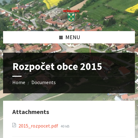
Skip
Skip
Skip
to
to
to
content
left
footer
sidebar
MENU
Rozpočet obce 2015
Home
Documents
/
Attachments
File
2015_rozpocet.pdf
40 kB
size: