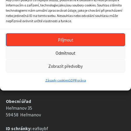
24
25
26
27
28
29
30
informacím o zařízení, technologie jako jsou soubory cookies. Souhlas s těmito
technologiemi nám umožní zpracovávat údaje, jako je chování při procházení
31
1
2
3
4
5
6
nebo jedinečná ID na tomto webu. Nesouhlas nebo odvolání souhlasu může
Back
nepříznivě ovlivnit určité vlastnosti a funkce.
to
calendar
days
ARCHIV AKTUALIT
Příjmout
ARCHIV
AKTUALIT
Odmítnout
Zobrazit předvolby
Zásady cookies
GDPR práva
KONTAKT
Obecní úřad
Heřmanov 35
594 58 Heřmanov
ID schránky:
ea9aybf