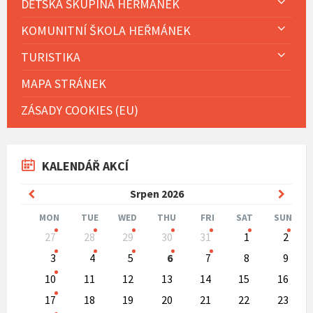
DĚTSKÁ SKUPINA HEŘMÁNEK
KOMUNITNÍ ŠKOLA HEŘMÁNEK
TURISTIKA
MAPA STRÁNEK
ZÁSADY COOKIES (EU)
KALENDÁŘ AKCÍ
Previous
Next
Srpen
2026
Month
Mont
MON
TUE
WED
THU
FRI
SAT
SUN
Skip
27
28
29
30
31
1
2
calendar
days
3
4
5
6
7
8
9
10
11
12
13
14
15
16
17
18
19
20
21
22
23