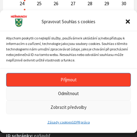
24
25
26
27
28
29
30
31
1
2
3
4
5
6
Back
Spravovat Souhlas s cookies
to
calendar
days
Abychom poskytli co nejlepší služby, používáme k ukládání a/nebo přístupu k
ARCHIV AKTUALIT
informacím o zařízení, technologie jako jsou soubory cookies. Souhlas s těmito
technologiemi nám umožní zpracovávat údaje, jako je chování při procházení
ARCHIV
nebo jedinečná ID na tomto webu. Nesouhlas nebo odvolání souhlasu může
AKTUALIT
nepříznivě ovlivnit určité vlastnosti a funkce.
Příjmout
KONTAKT
Odmítnout
Zobrazit předvolby
Obecní úřad
Heřmanov 35
594 58 Heřmanov
Zásady cookies
GDPR práva
ID schránky:
ea9aybf