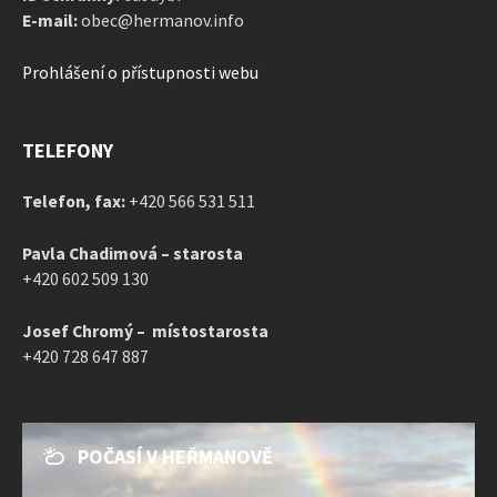
E-mail:
obec@hermanov.info
Prohlášení o přístupnosti webu
TELEFONY
Telefon, fax:
+420 566 531 511
Pavla Chadimová – starosta
+420 602 509 130
Josef Chromý – místostarosta
+420 728 647 887
POČASÍ V HEŘMANOVĚ