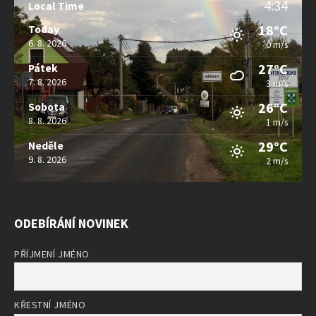
4:34
Local Time
18°C
Today
6. 8. 2026
0 m/s
27°C
Pátek
7. 8. 2026
3 m/s
26°C
Sobota
8. 8. 2026
1 m/s
29°C
Neděle
9. 8. 2026
2 m/s
ODEBÍRÁNÍ NOVINEK
PŘÍJMENÍ JMÉNO
KŘESTNÍ JMÉNO