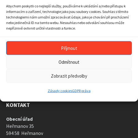
17
18
19
20
21
22
23
Abychom poskytli co nejlepší služby, používáme k ukládání a/nebo přístupu k
informacím o zařízení, technologie jako jsou soubory cookies. Souhlas s těmito
24
25
26
27
28
29
30
technologiemi nám umožní zpracovávat údaje, jako je chování při procházení
nebo jedinečná ID na tomto webu. Nesouhlas nebo odvolání souhlasu může
31
1
2
3
4
5
6
nepříznivě ovlivnit určité vlastnosti a funkce.
Back
to
calendar
days
Příjmout
ARCHIV AKTUALIT
Odmítnout
ARCHIV
AKTUALIT
Zobrazit předvolby
Zásady cookies
GDPR práva
KONTAKT
Obecní úřad
Heřmanov 35
594 58 Heřmanov