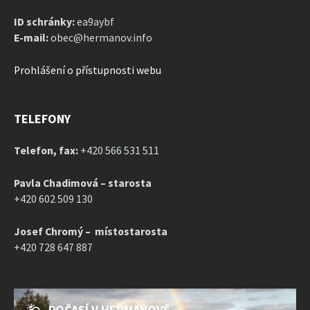
ID schránky:
ea9aybf
E-mail:
obec@hermanov.info
Prohlášení o přístupnosti webu
TELEFONY
Telefon, fax:
+420 566 531 511
Pavla Chadimová – starosta
+420 602 509 130
Josef Chromý – místostarosta
+420 728 647 887
POČASÍ V HEŘMANOVĚ