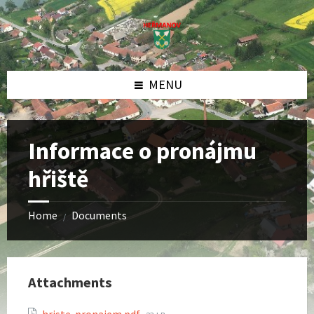
Skip
Skip
Skip
to
to
to
content
left
footer
sidebar
MENU
Informace o pronájmu
hřiště
Home
Documents
/
Attachments
File