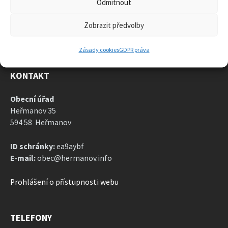
Odmítnout
ARCHIV
AKTUALIT
Zobrazit předvolby
Zásady cookies
GDPR práva
KONTAKT
Obecní úřad
Heřmanov 35
594 58 Heřmanov
ID schránky:
ea9aybf
E-mail:
obec@hermanov.info
Prohlášení o přístupnosti webu
TELEFONY