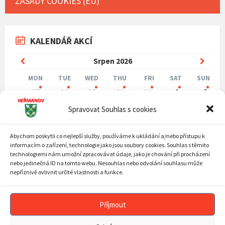
ZÁSADY COOKIES (EU)
KALENDÁŘ AKCÍ
Previous
Next
Srpen
2026
Month
Mont
MON
TUE
WED
THU
FRI
SAT
SUN
Skip
27
28
29
30
31
1
2
calendar
days
3
4
5
6
7
8
9
Spravovat Souhlas s cookies
10
11
12
13
14
15
16
Abychom poskytli co nejlepší služby, používáme k ukládání a/nebo přístupu k
17
18
19
20
21
22
23
informacím o zařízení, technologie jako jsou soubory cookies. Souhlas s těmito
24
25
26
27
28
29
30
technologiemi nám umožní zpracovávat údaje, jako je chování při procházení
nebo jedinečná ID na tomto webu. Nesouhlas nebo odvolání souhlasu může
31
1
2
3
4
5
6
nepříznivě ovlivnit určité vlastnosti a funkce.
Back
to
calendar
Příjmout
days
ARCHIV AKTUALIT