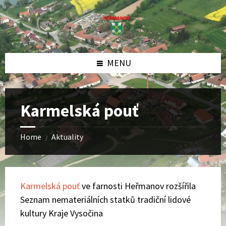
Skip
Skip
Skip
to
to
to
content
left
footer
sidebar
MENU
Karmelská pouť
Home
Aktuality
/
Karmelská pouť
ve farnosti Heřmanov rozšířila
Seznam nemateriálních statků tradiční lidové
kultury Kraje Vysočina