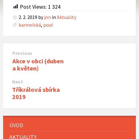
Post Views:
1 324
2. 2. 2019
by
jnn
in
Aktuality
karmelská
,
pouť
Previous
Akce v obci (duben
a květen)
Next
Tříkrálová sbírka
2019
ÚVOD
AKTUALITY