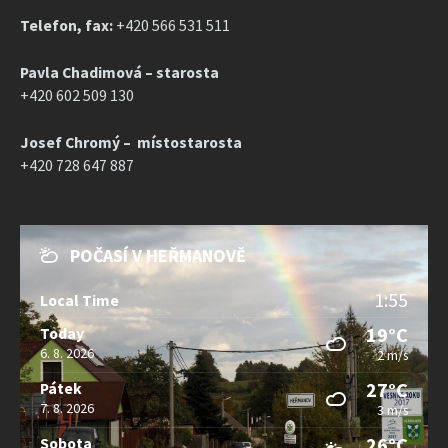
Telefon, fax:
+420 566 531 511
Pavla Chadimová – starosta
+420 602 509 130
Josef Chromý – místostarosta
+420 728 647 887
POČASÍ V HEŘMANOVĚ
1:55
Local Time
19°C
Today
6. 8. 2026
2 m/s
27°C
Pátek
7. 8. 2026
3 m/s
26°C
Sobota