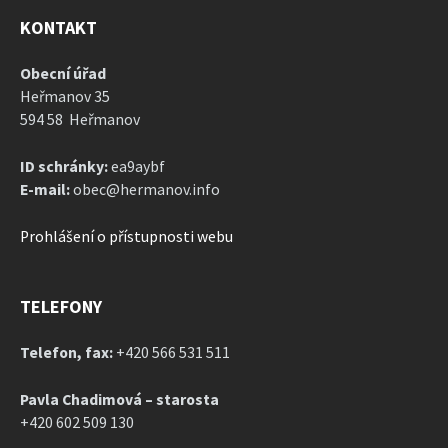
KONTAKT
Obecní úřad
Heřmanov 35
594 58 Heřmanov
ID schránky:
ea9aybf
E-mail:
obec@hermanov.info
Prohlášení o přístupnosti webu
TELEFONY
Telefon, fax:
+420 566 531 511
Pavla Chadimová – starosta
+420 602 509 130