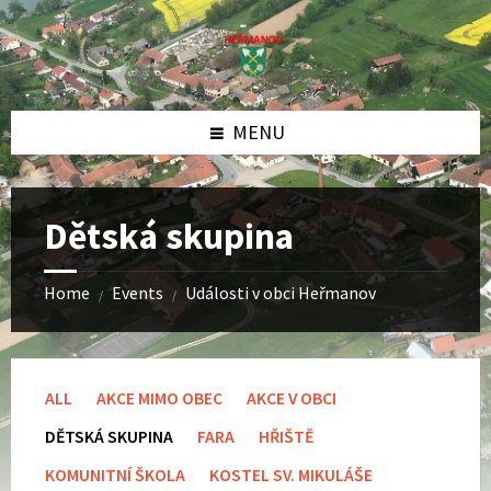
Skip
Skip
Skip
to
to
to
content
left
footer
sidebar
MENU
Dětská skupina
Home
Events
Události v obci Heřmanov
/
/
ALL
AKCE MIMO OBEC
AKCE V OBCI
DĚTSKÁ SKUPINA
FARA
HŘIŠTĚ
KOMUNITNÍ ŠKOLA
KOSTEL SV. MIKULÁŠE