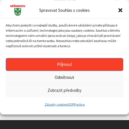
Srpen
2026
Month
Mont
MON
TUE
WED
THU
FRI
SAT
SUN
Spravovat Souhlas s cookies
Skip
27
28
29
30
31
1
2
calendar
Abychom poskytli co nejlepší služby, používáme k ukládání a/nebo přístupu k
days
3
4
5
6
7
8
9
informacím o zařízení, technologie jako jsou soubory cookies. Souhlas s těmito
10
11
12
13
14
15
16
technologiemi nám umožní zpracovávat údaje, jako je chování při procházení
nebo jedinečná ID na tomto webu. Nesouhlas nebo odvolání souhlasu může
17
18
19
20
21
22
23
nepříznivě ovlivnit určité vlastnosti a funkce.
24
25
26
27
28
29
30
31
1
2
3
4
5
6
Příjmout
Back
to
Odmítnout
calendar
days
ARCHIV AKTUALIT
Zobrazit předvolby
ARCHIV
AKTUALIT
Zásady cookies
GDPR práva