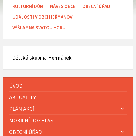
KULTURNÍ DŮM
NÁVES OBCE
OBECNÍ ÚŘAD
UDÁLOSTI V OBCI HEŘMANOV
VÝŠLAP NA SVATOU HORU
Dětská skupina Heřmánek
ÚVOD
AKTUALITY
PLÁN AKCÍ
MOBILNÍ ROZHLAS
OBECNÍ ÚŘAD