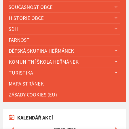
SOUČASNOST OBCE
HISTORIE OBCE
SDH
FARNOST
DĚTSKÁ SKUPINA HEŘMÁNEK
KOMUNITNÍ ŠKOLA HEŘMÁNEK
TURISTIKA
MAPA STRÁNEK
ZÁSADY COOKIES (EU)
KALENDÁŘ AKCÍ
Previous
Next