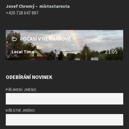
Josef Chromý – místostarosta
+420 728 647 887
POČASÍ V HEŘMANOVĚ
21:05
Local Time
ODEBÍRÁNÍ NOVINEK
PŘÍJMENÍ JMÉNO
KŘESTNÍ JMÉNO